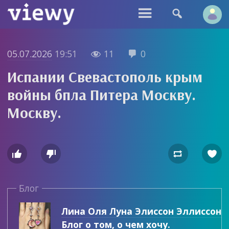


05.07.2026
19:51
11
0


Испании Свевастополь крым
войны бпла Питера Москву.
Москву.




Блог
Лина Оля Луна Элиссон Эллиссон
Блог о том, о чем хочу.