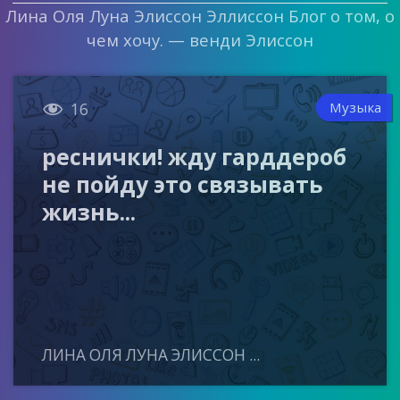
Лина Оля Луна Элиссон Эллиссон Блог о том, о
чем хочу. — венди Элиссон

Музыка
16
реснички! жду гарддероб
не пойду это связывать
жизнь...
ЛИНА ОЛЯ ЛУНА ЭЛИССОН ...