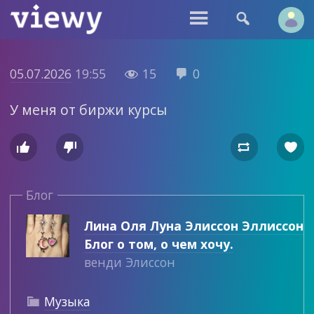


05.07.2026
19:55
15
0


У меня от биржи курсы




Блог
Лина Оля Луна Элиссон Эллиссон
Блог о том, о чем хочу.
венди Элиссон
Музыка
