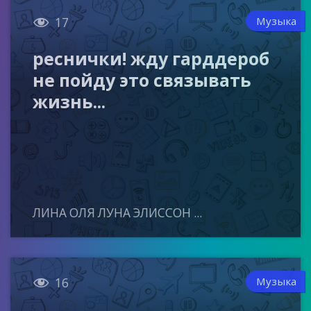

Музыка
17
реснички! жду гарддероб
не пойду это связывать
жизнь...
ЛИНА ОЛЯ ЛУНА ЭЛИССОН ...

Музыка
16