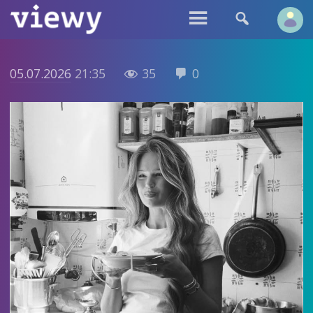


05.07.2026
21:35
35
0

