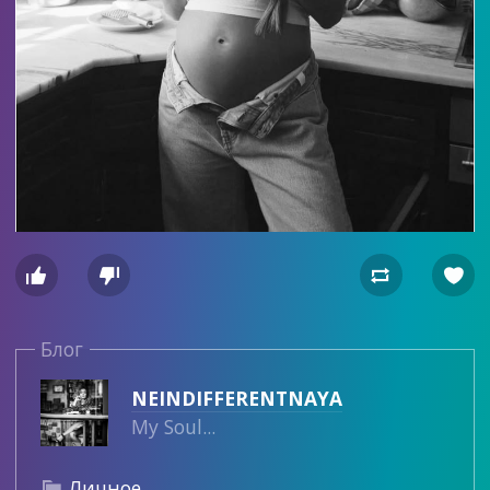




Блог
NEINDIFFERENTNAYA
My Soul...
Личное
