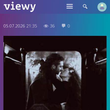


05.07.2026
21:35
36
0

