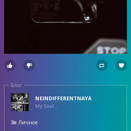




Блог
NEINDIFFERENTNAYA
My Soul...
Личное
