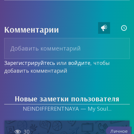
Комментарии


Зарегистрируйтесь
или
войдите
, чтобы
добавить комментарий
Новые заметки пользователя
NEINDIFFERENTNAYA — My Soul...

Личное
30