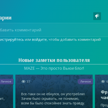
арии

гистрируйтесь
или
войдите
, чтобы добавить комментарий
Новые заметки пользователя
MAZE — Это просто Вьюи блог!


37
Личное
Личное
Фр
Все-таки он не ебнулся, он употреблял.
ча
ит,
Зачем было скрывать, не понимаю,
всем бы было спокойнее знать правду.
Прод