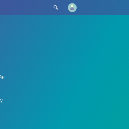

о
йн
ду