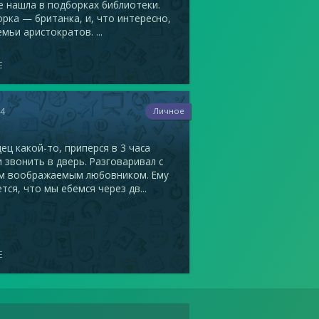
 нашла в подборках библиотеки.
рка — британка, и, что интересно,
емьи аристократов. ...
E
94
Личное
ец какой-то, приперся в 3 часа
 звонить в дверь. Разговаривал с
м воображаемым любовником. Ему
тся, что мы ебемся через дв...
E