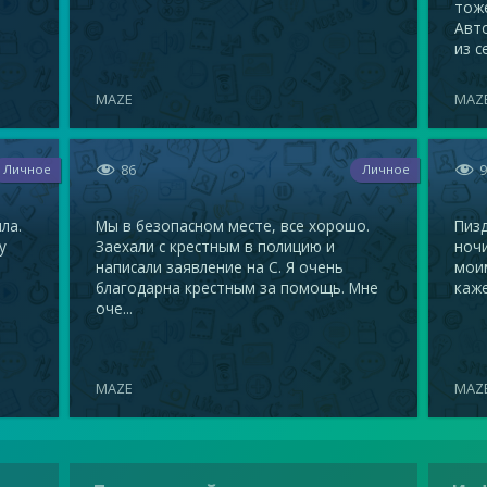
тоже
Авто
из с
MAZE
MAZ


86
Личное
Личное
ла.
Мы в безопасном месте, все хорошо.
Пизд
у
Заехали с крестным в полицию и
ночи
написали заявление на С. Я очень
мои
благодарна крестным за помощь. Мне
каже
оче...
MAZE
MAZ