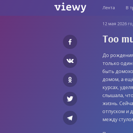
Лента
В т
12 мая 2026 г
Too mu
До рождения
только один 
быть домохо
домом, а ещ
курсах, удел
слышала, что
жизнь. Сейча
отпуском и 
между стулом