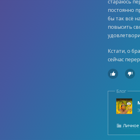
стараюсь пе
постоянно п
бы так всё н
повысить св
удовлетвори
Кстати, о бр
сейчас перер


Блог
Э
Личное
