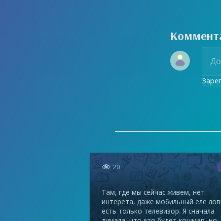
Коммент
Заре

20
Там, где мы сейчас живем, нет
интерета, даже мобильный еле лов
есть только телевизор. Я сначала
думала, что это будет кошмар, но