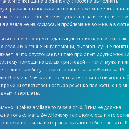
читала, что женщина в одиночку способна выполнять
орую раньше выполняли несколько поколений женщин 
ях. Что я способна. Я не могу сказать за всех, но все-та
я я взяла не из космоса, и проблема не во мне, а в сист
е я всё ещё в процессе адаптации своих идеалистичных
д реальную себя. Я ищу помощи, пытаюсь лучше понять
яжает, а что опустошает, читаю про опыт других женщи
 систему помощи из целых три людей — тёти, мужа и нян
и полностью берут ответственность за ребёнка на 16
лю. В неделе 168 часов, то есть даже при такой хороше
времени ответственность за ребёнка полностью на мн
одных и зарплаты.
ьно, it takes a village to raise a child. Этим не должна
дна только мать 24/7.Почему так сложилось и что с эти
рошие вопросы, на которые я пытаюсь себе ответить. Я