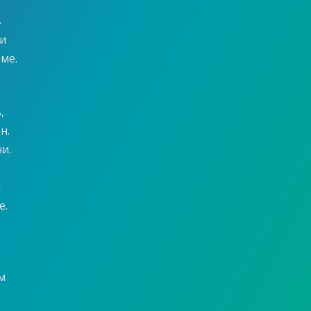
в
ки
еме.
,
н.
и.
й
е.
м