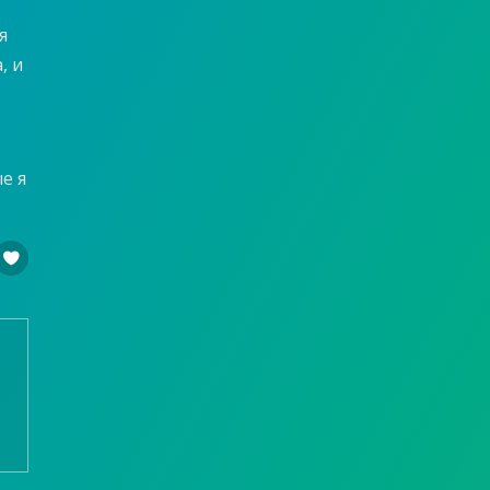
я
, и
е я
