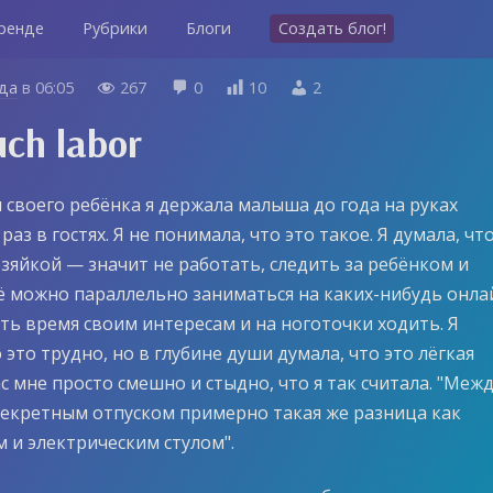
ренде
Рубрики
Блоги
Создать блог!
ода
в
06:05
267
0
10
2




ch labor
 своего ребёнка я держала малыша до года на руках
раз в гостях. Я не понимала, что это такое. Я думала, чт
зяйкой — значит не работать, следить за ребёнком и
ё можно параллельно заниматься на каких-нибудь онла
ять время своим интересам и на ноготочки ходить. Я
 это трудно, но в глубине души думала, что это лёгкая
с мне просто смешно и стыдно, что я так считала. "Меж
декретным отпуском примерно такая же разница как
 и электрическим стулом".