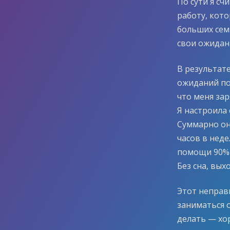
По сути я с
работу, кот
больших семь
свои ожидани
В результат
ожиданий по
что меня зар
Я настроила
Суммарно он
часов в неде
помощи 90% 
Без сна, вых
Этот неправил
заниматься о
делать — хо