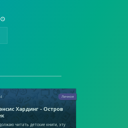

64
Личное
энсис Хардинг - Остров
ек
олжаю читать детские книги, эту