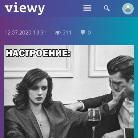


12.07.2020
13:31
311
0

