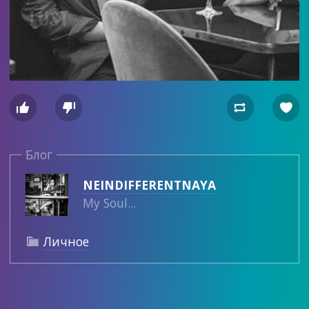




Блог
NEINDIFFERENTNAYA
My Soul...
Личное
