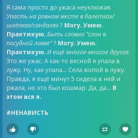
Я сама просто до ужаса неуклюжая.
Упасть на ровном месте в балетках/
шлёпках/сандалях
?
Могу. Умею.
Практикую.
Быть словно "слон в
посудной лавке"
?
Могу. Умею.
Практикую.
И ещё многое-многое другое.
Это же ужас. А как-то весной я упала в
лужу. Ну, как упала… Села жопой в лужу.
Правда, я ещё минут 5 сидела в ней и
ржала, но это был кошмар. Да, да…
В
этом вся я.
#НЕНАВИСТЬ



