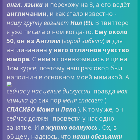
англ. языка
и перехожу на 3, а его ведёт
англичанин
, и как стало известно -
нашу группу возьмёт
Нил
(
!!!
). В твиттере
я уже писала о нём когда-то.
Ему около
50, он из Англии
(
город забыла
)
и
для
англичанина
у него отличное чувство
юмора
. С ним я познакомилась ещё на
1ом курсе, поэтому наш разговор был
наполнин в
основном моей мимикой. А
сейчас у нас целые дискуссии
, правда
моя
мимика
до сих пор
меня спасает
(
СПАСИБО Мама и Папа
). К тому же, он
сейчас должен провести у нас одно
занятие. И
я жутко волнуюсь
. Ох, в
общем, надеюсь, что
наши обезьянки