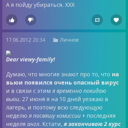
А я пойду убираться. ХХХ




17.06.2012
20:34
Личное

Dear viewy-family!
Думаю, что многие знают про то, что
на
вьюи появился очень опасный вирус
и в связи с этим
я временно покидаю
вьюи
. 27 июня я на 10 дней уезжаю в
лагерь, и поэтому всю следующую
неделю
я посвяшу комиссии
+ последняя
неделя
англ
. Кстати,
я заканчиваю 2 курс