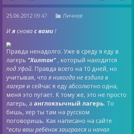
25.06.2012
09:47
Личное

И
я
снова
с вами
!
Правда ненадолго. Уже в среду я еду в
лагерь
"Хилтон"
, который находится
под Уфой
. Правда всего на 10 дней, но
учитывая, что
я никогда не ездила в
лагеря
и сейчас я еду абсолютно одна,
меня это пугает. К тому же, это не просто
лагерь, а
англоязычный лагерь
. То
бишь, хер ты там на русском
поговоришь. Как написано на сайте
"
если ваш ребёнок заигрался и начал