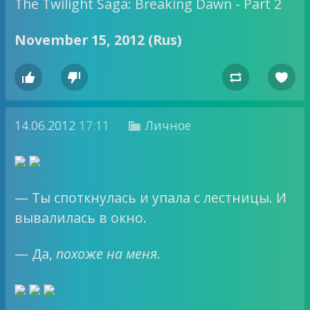
The Twilight Saga: Breaking Dawn - Part 2
November 15, 2012 (Rus)




14.06.2012
17:11
Личное

— Ты споткнулась и упала с лестницы. И
вывалилась в окно.
— Да,
похоже на меня
.