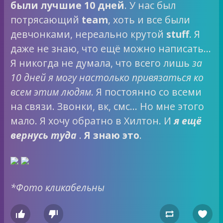
были лучшие 10 дней
. У нас был
потрясающий
team
, хоть и все были
девчонками, нереально крутой
stuff
. Я
даже не знаю, что ещё можно написать…
Я никогда не думала, что всего лишь
за
10 дней я могу настолько привязаться ко
всем этим людям
. Я постоянно со всеми
на связи. Звонки, вк, смс… Но мне этого
мало. Я хочу обратно в Хилтон. И
я ещё
вернусь туда
.
Я знаю это
.
*Фото кликабельны



