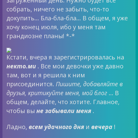
загруженный день. Нужно будет всё
собрать, ничего не забыть, что-то
докупить… Бла-бла-бла… В общем, я уже
хочу конец июля, ибо у меня там
грандиозне планы! *-*
Кстати, вчера я зарегистрировалась на
некто.ми
. Все мои девочки уже давно
там, вот и я решила к ним
присоединится.
Пишите, добавляйте в
друзья, критикуйте меня, мой блог
… В
общем, делайте, что хотите. Главное,
чтобы вы
не забывали меня
.
Ладно,
всем удачного дня
и
вечера
!