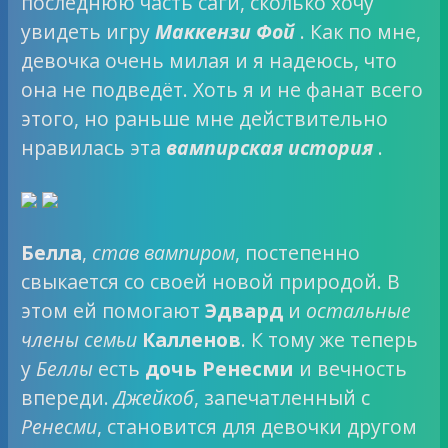
последнюю часть саги, сколько хочу
увидеть игру
Маккензи Фой
. Как по мне,
девочка очень милая и я надеюсь, что
она не подведёт. Хоть я и не фанат всего
этого, но раньше мне действительно
нравилась эта
вампирская история
.
Белла
,
став вампиром
, постепенно
свыкается со своей новой природой. В
этом ей помогают
Эдвард
и
остальные
члены семьи
Калленов
. К тому же теперь
у
Беллы
есть
дочь Ренесми
и вечность
впереди.
Джейкоб
, запечатленный с
Ренесми
, становится для девочки другом