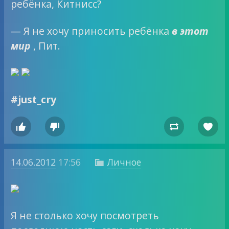
ребёнка, Китнисс?
— Я не хочу приносить ребёнка
в этот
мир
, Пит.
#just_cry




14.06.2012
17:56
Личное

Я не столько хочу посмотреть