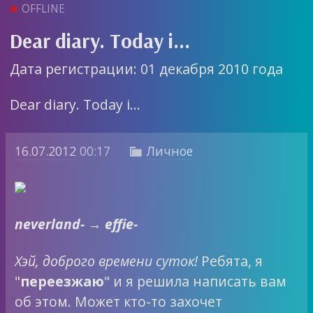
OFFLINE
Dear diary. Today i...
Дата регистрации: 01 декабря 2010 года
Dear diary. Today i…
16.07.2012
00:17
Личное

neverland- → effie-
Хэй, доброго времени суток!
Ребята, я
"
переезжаю
" и я решила написать вам
об этом. Может кто-то захочет