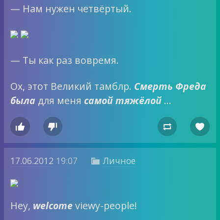
— Нам нужен четвёртый.
— Ты как раз вовремя.
Ох, этот Великий тамблр.
Смерть Фреда
была
для меня
самой тяжёлой
…




17.06.2012
19:07
Личное

Hey,
welcome
viewy-people!