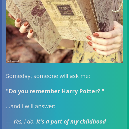
Someday, someone will ask me:
"Do you remember Harry Potter?
"
…and i will answer:
—
Yes, i do.
It's a part of my childhood
.