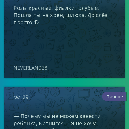
Розы красные, фиалки голубые.
Пошла ты на хрен, шлюха. До слёз
просто :D
NEVERLANDZ8

Личное
29
— Почему мы не можем завести
ребёнка, Китнисс? — Я не хочу