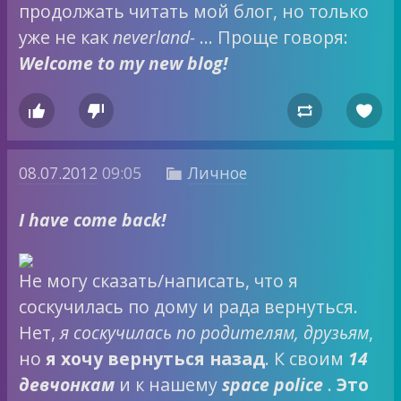
продолжать читать мой блог, но только
уже не как
neverland-
… Проще говоря:
Welcome to my new blog!




08.07.2012
09:05
Личное

I have come back!
Не могу сказать/написать, что я
соскучилась по дому и рада вернуться.
Нет,
я соскучилась по родителям, друзьям
,
но
я хочу вернуться назад
. К своим
14
девчонкам
и к нашему
space police
.
Это