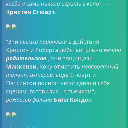
когда я
сама
начала играть в кино
", —
Кристен Стюарт
.
"Эти
съемки привнесли
в действия
Кристен и Роберта действительно
нечто
родительское
, они защищали
Маккензи
. Хочу отметить
невероятный
талант актеров
, ведь Стюарт и
Паттинсон полностью отдавали себя
сценам, готовились к съемкам", —
режиссер фильма
Билл Кондон