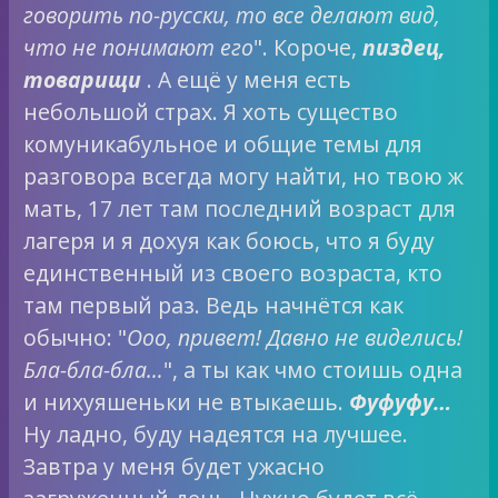
говорить по-русски, то все делают вид,
что не понимают его
". Короче,
пиздец,
товарищи
. А ещё у меня есть
небольшой страх. Я хоть существо
комуникабульное и общие темы для
разговора всегда могу найти, но твою ж
мать, 17 лет там последний возраст для
лагеря и я дохуя как боюсь, что я буду
единственный из своего возраста, кто
там первый раз. Ведь начнётся как
обычно: "
Ооо, привет! Давно не виделись!
Бла-бла-бла…
", а ты как чмо стоишь одна
и нихуяшеньки не втыкаешь.
Фуфуфу…
Ну ладно, буду надеятся на лучшее.
Завтра у меня будет ужасно