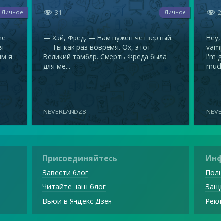


31
Личное
Личное
ие
— Хэй, Фред. — Нам нужен четвёртый.
Hey,
ся
— Ты как раз вовремя. Ох, этот
vamp
им я
Великий тамблр. Смерть Фреда была
I'm 
для ме...
muc
NEVERLANDZ8
NEV
Присоединяйтесь
Ин
Завести блог
Поль
Читайте наш блог
Защ
Вьюи в Яндекс Дзен
Рекл