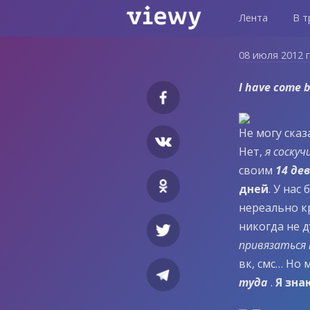
Лента
В т
08 июля 2012 
I have come 
Не могу сказ
Нет,
я соскуч
своим
14 де
дней
. У на
нереально 
никогда не 
привязаться 
вк, смс… Но 
туда
.
Я зна