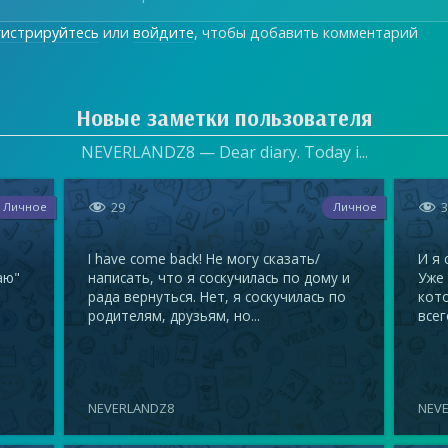
гистрируйтесь
или
войдите
, чтобы добавить комментарий
Новые заметки пользователя
NEVERLANDZ8 — Dear diary. Today i...


29
Личное
Личное
I have come back! Не могу сказать/
И я 
аю"
написать, что я соскучилась по дому и
Уже 
рада вернуться. Нет, я соскучилась по
кот
родителям, друзьям, но...
всег
NEVERLANDZ8
NEV