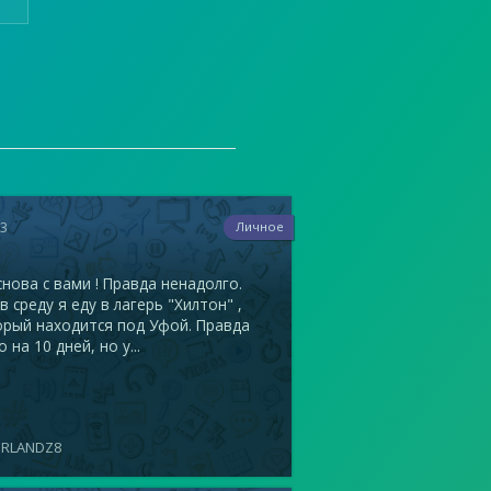
33
Личное
снова с вами ! Правда ненадолго.
в среду я еду в лагерь "Хилтон" ,
орый находится под Уфой. Правда
о на 10 дней, но у...
ERLANDZ8