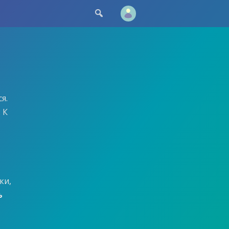

я.
. К
Я
ки,
ь