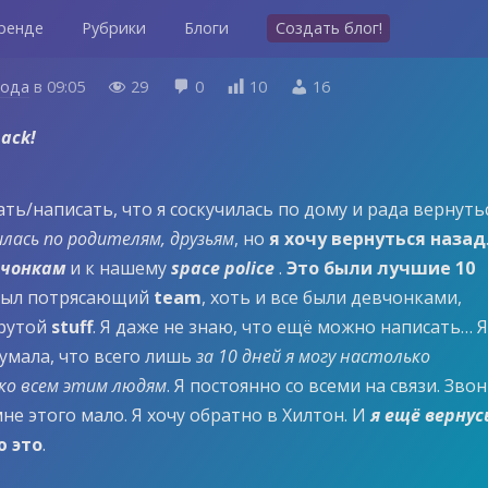
ренде
Рубрики
Блоги
Создать блог!
года
в
09:05
29
0
10
16




back!
ать/написать, что я соскучилась по дому и рада вернутьс
илась по родителям, друзьям
, но
я хочу вернуться назад
вчонкам
и к нашему
space police
.
Это были лучшие 10
с был потрясающий
team
, хоть и все были девчонками,
крутой
stuff
. Я даже не знаю, что ещё можно написать… 
думала, что всего лишь
за 10 дней я могу настолько
ко всем этим людям
. Я постоянно со всеми на связи. Звон
мне этого мало. Я хочу обратно в Хилтон. И
я ещё вернус
ю это
.