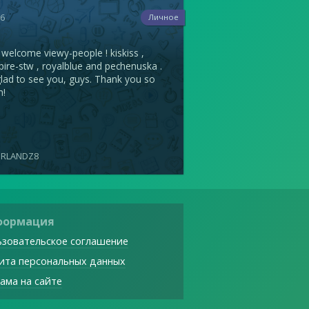
26
Личное
 welcome viewy-people ! kiskiss ,
ire-stw , royalblue and pechenuska .
glad to see you, guys. Thank you so
h!
ERLANDZ8
формация
зовательское соглашение
ита персональных данных
ама на сайте