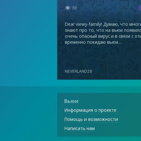

30
Dear viewy-family! Думаю, что мног
знают про то, что на вьюи появил
очень опасный вирус и в связи с эт
временно покидаю вьюи....
NEVERLANDZ8
Вьюи
Информация о проекте
Помощь и возможности
Написать нам