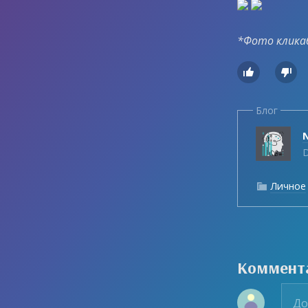
*Фото клика


Блог
D
Личное

Коммент