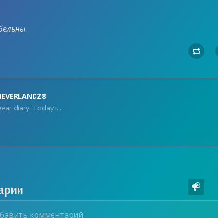
бельны

NEVERLANDZ8
ear diary. Today i...
арии
