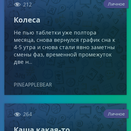

Личное
212
Колеса
Не пью таблетки уже полтора
месяца, снова вернулся график сна к
4-5 утра и снова стали явно заметны
смены фаз, временной промежуток
две н...
PINEAPPLEBEAR

Личное
264
Каша какая-то