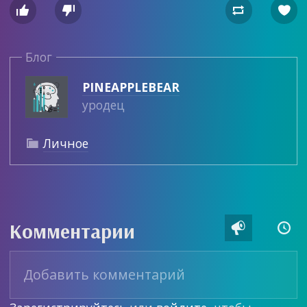




Блог
PINEAPPLEBEAR
уродец
Личное

Комментарии

