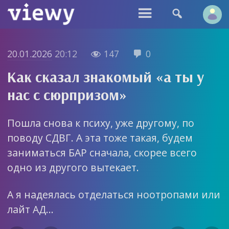


20.01.2026
20:12
147
0


Как сказал знакомый «а ты у
нас с сюрпризом»
Пошла снова к психу, уже другому, по
поводу СДВГ. А эта тоже такая, будем
заниматься БАР сначала, скорее всего
одно из другого вытекает.
А я надеялась отделаться ноотропами или
лайт АД…