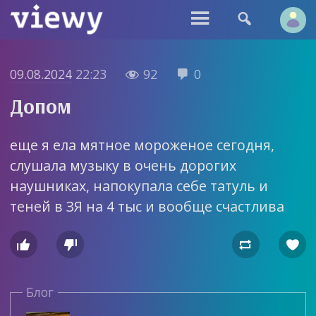


09.08.2024
22:23
92
0


Допом
еще я ела мятное мороженое сегодня,
слушала музыку в очень дорогих
наушниках, напокупала себе татуль и
теней в ЗЯ на 4 тыс и вообще счастлива




Блог