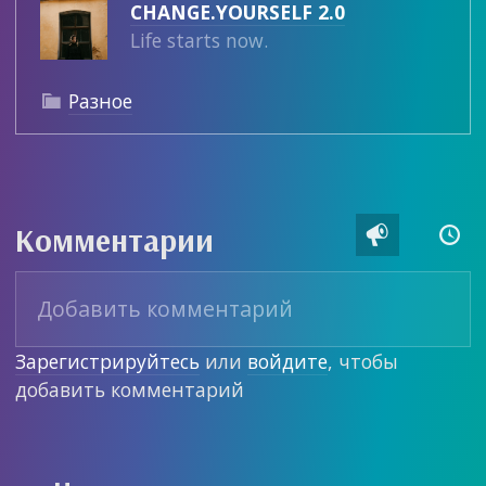
CHANGE.YOURSELF 2.0
Life starts now.
Разное

Комментарии


Зарегистрируйтесь
или
войдите
, чтобы
добавить комментарий