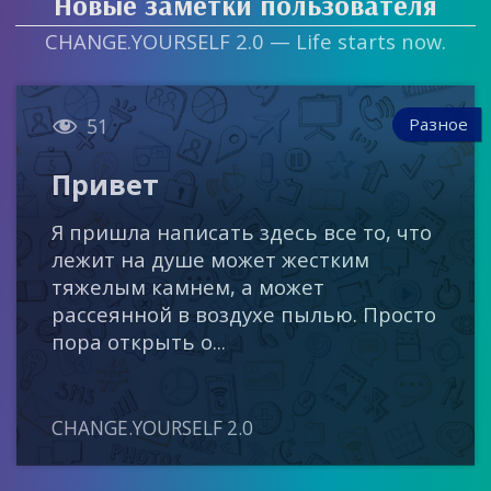
Новые заметки пользователя
CHANGE.YOURSELF 2.0 — Life starts now.

Разное
51
Привет
Я пришла написать здесь все то, что
лежит на душе может жестким
тяжелым камнем, а может
рассеянной в воздухе пылью. Просто
пора открыть о...
CHANGE.YOURSELF 2.0