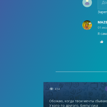
Заре
MAZ
01 июл
Я сам


414
Обожаю, когда твои мечты сбываю
У кого-то другого, блять! сука