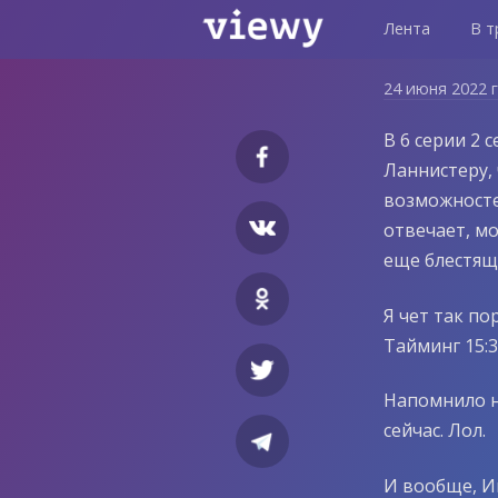
Лента
В т
24 июня 2022 
В 6 серии 2
Ланнистеру, 
возможносте
отвечает, м
еще блестящ
Я чет так по
Тайминг 15:3
Напомнило н
сейчас. Лол.
И вообще, И