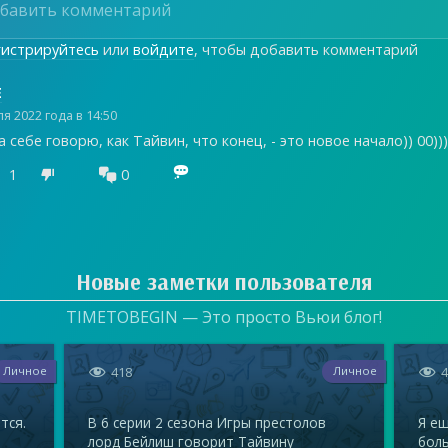
гистрируйтесь
или
войдите
, чтобы добавить комментарий
E
я 2022 года в 14:50
а себе говорю, как Тайвин, что конец, - это новое начало)) 00))))

1
0


Новые заметки пользователя
TIMETOBEGIN — Это просто Вьюи блог!


418
Личное
Личное
тся.
В 6 серии 2 сезона Игры престолов
Я ещ
лорд Бейлиш говорит Тайвину
бол