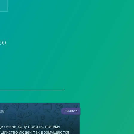
)))
439
Личное
е очень хочу понять, почему
ьшинство людей так возмущаются