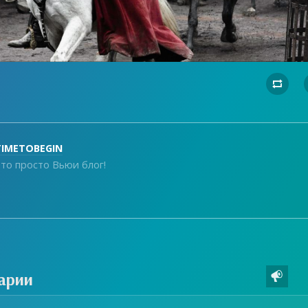

TIMETOBEGIN
то просто Вьюи блог!
арии
