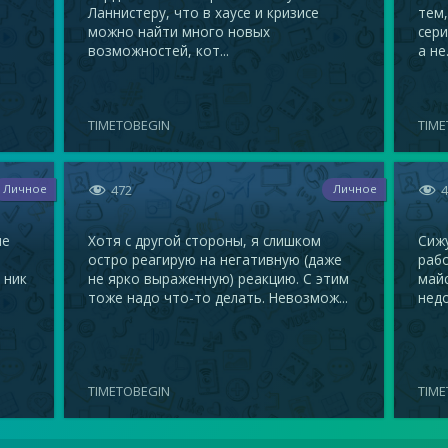
Ланнистеру, что в хаусе и кризисе
тем,
можно найти много новых
сери
возможностей, кот...
а не.
TIMETOBEGIN
TIME


472
Личное
Личное
не
Хотя с другой стороны, я слишком
Сижу
остро реагирую на негативную (даже
рабо
 ник
не ярко выраженную) реакцию. С этим
майс
тоже надо что-то делать. Невозмож...
недо
TIMETOBEGIN
TIME