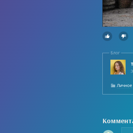


Блог
Э
Личное

Коммент