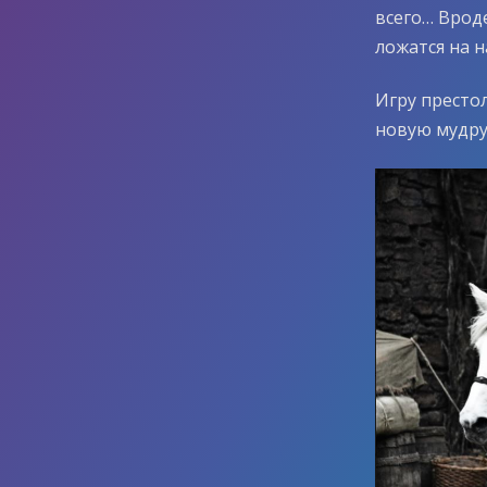
всего… Врод
ложатся на 
Игру престо
новую мудру