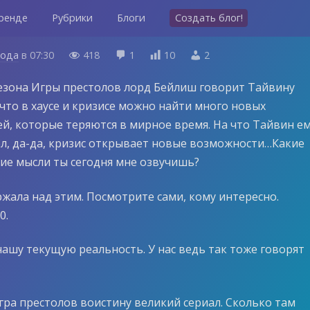
ренде
Рубрики
Блоги
Создать блог!
года
в
07:30
418
1
10
2




 сезона Игры престолов лорд Бейлиш говорит Тайвину
что в хаусе и кризисе можно найти много новых
й, которые теряются в мирное время. На что Тайвин е
ол, да-да, кризис открывает новые возможности…Какие
ие мысли ты сегодня мне озвучишь?
ржала над этим. Посмотрите сами, кому интересно.
0.
ашу текущую реальность. У нас ведь так тоже говорят
гра престолов воистину великий сериал. Сколько там