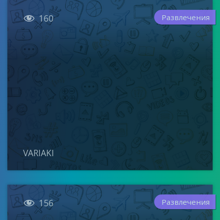

Развлечения
160
VARIAKI

Развлечения
156