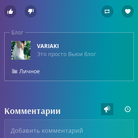




Блог
VARIAKI
Это просто Вьюи блог
Личное

Комментарии

