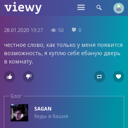


28.01.2020
19:27
50
0


честное слово, как только у меня появится
возможность, я куплю себе ебаную дверь
в комнату.




Блог
SAGAN
беды в башке