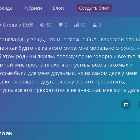
ренде
Рубрики
Блоги
Создать блог!
018 года
в
18:05
50
0
10
3




поняла одну вещь, что мне сложно быть взрослой. это н
е я как будто не из этого мира. мне морально сложно, н
 этом родным людям, потому что не говорю и все тут. я
 мной. мне просто плохо. я отпустила всех знакомых и
торые были для меня друзьями, но на самом деле у меня
ыло настоящего друга… я хочу все это прекратить,
пусть все это прекратится. я не знаю, как мне жить дал

MOØN