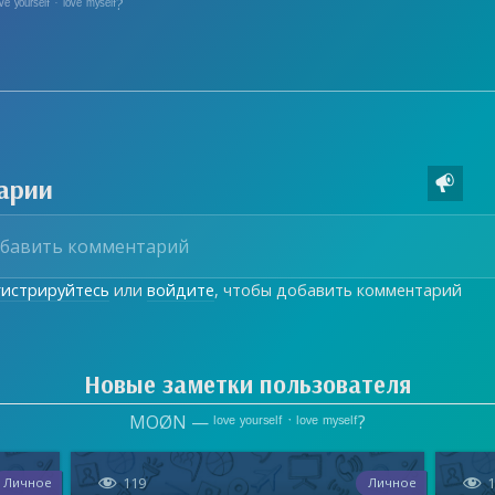
ᵒᵛᵉ ʸᵒᵘʳˢᵉˡᶠ ˑ ˡᵒᵛᵉ ᵐʸˢᵉˡᶠ?
арии

гистрируйтесь
или
войдите
, чтобы добавить комментарий
Новые заметки пользователя
MOØN — ˡᵒᵛᵉ ʸᵒᵘʳˢᵉˡᶠ ˑ ˡᵒᵛᵉ ᵐʸˢᵉˡᶠ?


119
Личное
Личное