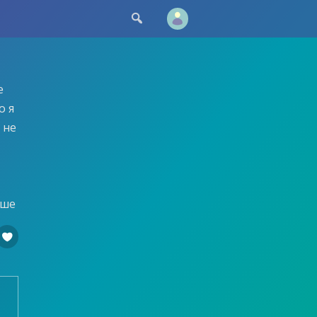

е
о я
 не
ьше
