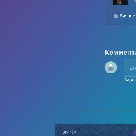
ˡ
Личное

Коммент
Заре

126