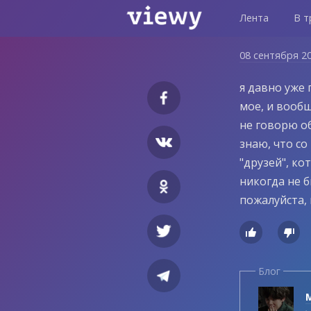
Лента
В т
08 сентября 2
я давно уже 
мое, и вообщ
не говорю об
знаю, что со
"друзей", ко
никогда не б
пожалуйста, 


Блог