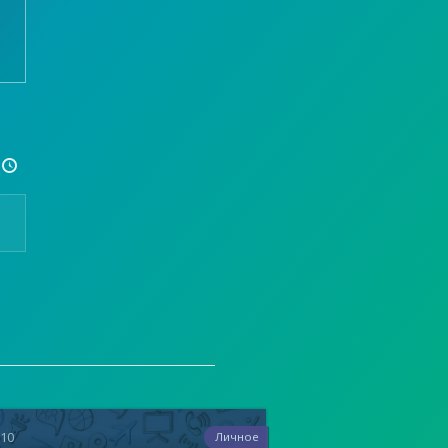

110
Личное