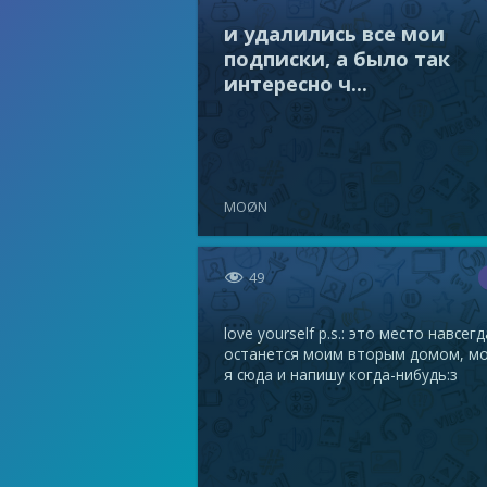
и удалились все мои
подписки, а было так
интересно ч...
MOØN

49
love yourself p.s.: это место навсегд
останется моим вторым домом, м
я сюда и напишу когда-нибудь:з