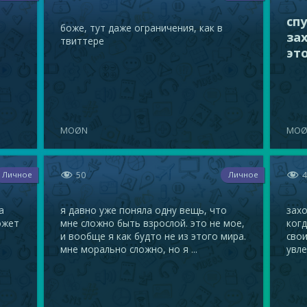
сп
боже, тут даже ограничения, как в
за
твиттере
это
MOØN
MOØ


50
Личное
Личное
а
я давно уже поняла одну вещь, что
захо
ожет
мне сложно быть взрослой. это не мое,
когд
и вообще я как будто не из этого мира.
сво
мне морально сложно, но я ...
увле