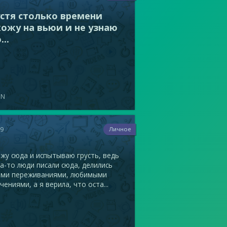
устя столько времени
хожу на вьюи и не узнаю
...
N
49
Личное
жу сюда и испытываю грусть, ведь
а-то люди писали сюда, делились
ими переживаниями, любимыми
чениями, а я верила, что оста...