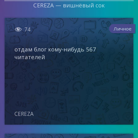
CEREZA — вишнёвый сок

Личное
74
отдам блог кому-нибудь 567
читателей
CEREZA