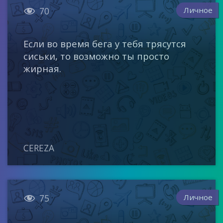

Личное
70
Если во время бега у тебя трясутся
сиськи, то возможно ты просто
жирная.
CEREZA

Личное
75