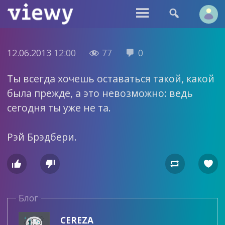


12.06.2013
12:00
77
0


Ты всегда хочешь оставаться такой, какой
была прежде, а это невозможно: ведь
сегодня ты уже не та.
Рэй Брэдбери.




Блог
CEREZA