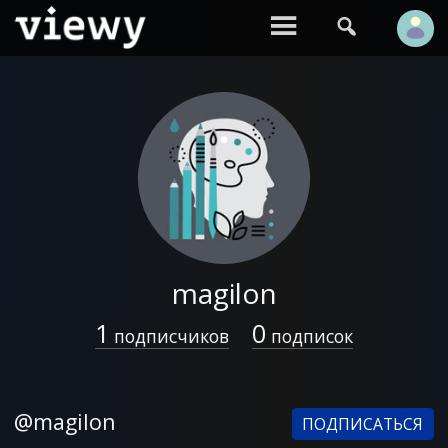


magilon
1
0
подписчиков
подписок
@magilon
ПОДПИСАТЬСЯ