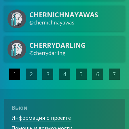
CHERNICHNAYAWAS
@chernichnayawas
CHERRYDARLING
@cherrydarling
1
2
3
4
5
6
7
Вьюи
Информация о проекте
Помощь и возможности