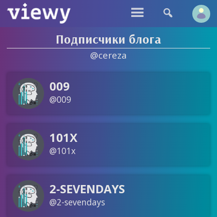


Подписчики блога
@cereza
009
@009
101X
@101x
2-SEVENDAYS
@2-sevendays