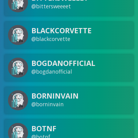
@bittersweeeet
BLACKCORVETTE
@blackcorvette
BOGDANOFFICIAL
@bogdanofficial
BORNINVAIN
@borninvain
BOTNF
@botnf