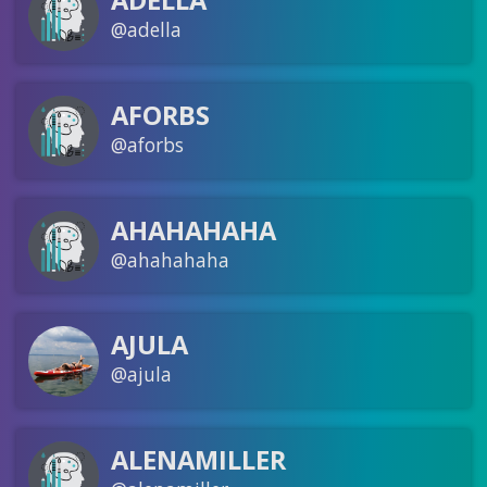
@adella
AFORBS
@aforbs
AHAHAHAHA
@ahahahaha
AJULA
@ajula
ALENAMILLER