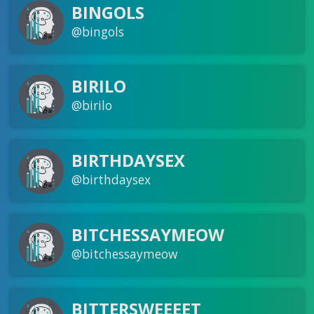
BINGOLS
@bingols
BIRILO
@birilo
BIRTHDAYSEX
@birthdaysex
BITCHESSAYMEOW
@bitchessaymeow
BITTERSWEEEET