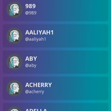
989
@989
AALIYAH1
@aaliyah1
ABY
@aby
ACHERRY
@acherry
ADELLA