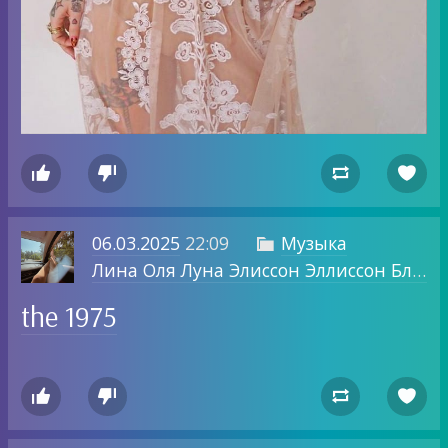




06.03.2025
22:09
Музыка

Лина Оля Луна Элиссон Эллиссон Блог о том, о чем хочу.
the 1975



