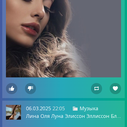




06.03.2025
22:05
Музыка

Лина Оля Луна Элиссон Эллиссон Блог о том, о чем хочу.