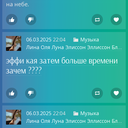
на небе.




06.03.2025
22:04
Музыка

Лина Оля Луна Элиссон Эллиссон Блог о том, о чем хочу.
эффи кая затем больше времени
зачем ????




06.03.2025
22:04
Музыка

Лина Оля Луна Элиссон Эллиссон Блог о том, о чем хочу.