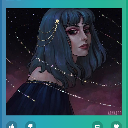



