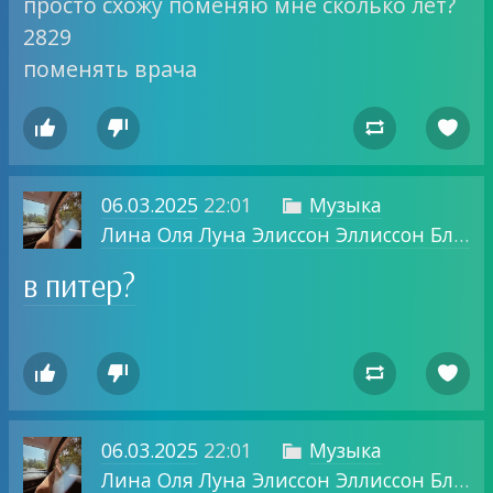
просто схожу поменяю мне сколько лет?
2829
поменять врача




06.03.2025
22:01
Музыка

Лина Оля Луна Элиссон Эллиссон Блог о том, о чем хочу.
в питер?




06.03.2025
22:01
Музыка

Лина Оля Луна Элиссон Эллиссон Блог о том, о чем хочу.