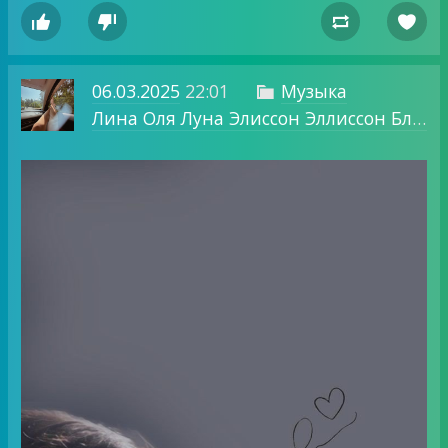




06.03.2025
22:01
Музыка

Лина Оля Луна Элиссон Эллиссон Блог о том, о чем хочу.