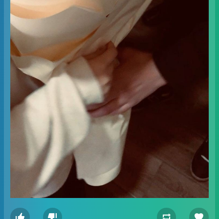



