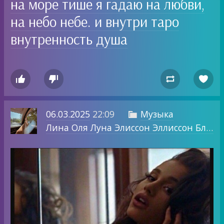
на море тише я гадаю на любви,
на небо небе. и внутри таро
внутренность душа




06.03.2025
22:09
Музыка

Лина Оля Луна Элиссон Эллиссон Блог о том, о чем хочу.