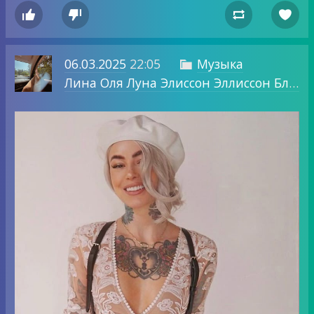




06.03.2025
22:05
Музыка

Лина Оля Луна Элиссон Эллиссон Блог о том, о чем хочу.