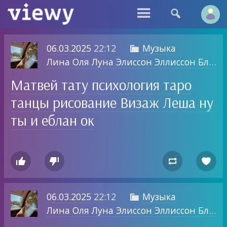


06.03.2025
22:12
Музыка

Лина Оля Луна Элиссон Эллиссон Блог о том, о чем хочу.
Матвей тату психология таро
танцы рисование Визаж Леша ну
ты и еблан ок




06.03.2025
22:12
Музыка

Лина Оля Луна Элиссон Эллиссон Блог о том, о чем хочу.