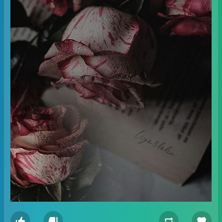



