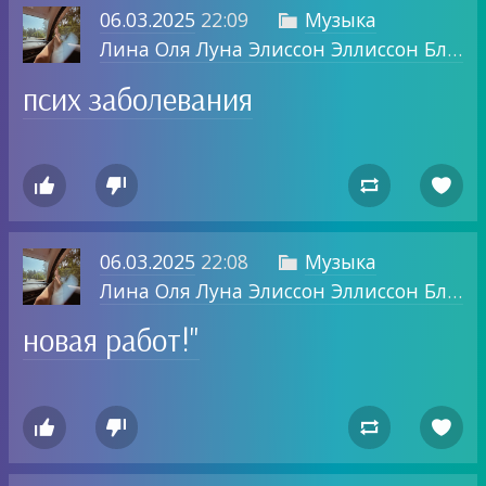
06.03.2025
22:09
Музыка

Лина Оля Луна Элиссон Эллиссон Блог о том, о чем хочу.
псих заболевания




06.03.2025
22:08
Музыка

Лина Оля Луна Элиссон Эллиссон Блог о том, о чем хочу.
новая работ!"



