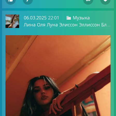
06.03.2025
22:01
Музыка

Лина Оля Луна Элиссон Эллиссон Блог о том, о чем хочу.