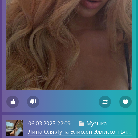




06.03.2025
22:09
Музыка

Лина Оля Луна Элиссон Эллиссон Блог о том, о чем хочу.