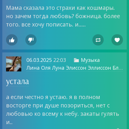
Мама сказала это страхи как кошмары.
но зачем тогда любовь? божница. более
того. все хочу пописать. и…..




06.03.2025
22:03
Музыка

Лина Оля Луна Элиссон Эллиссон Блог о том, о чем хочу.
устала
а если честно я устаю. я в полном
восторге при душе позориться, нет с
любовью ко всему к небу. закаты гулять
и..