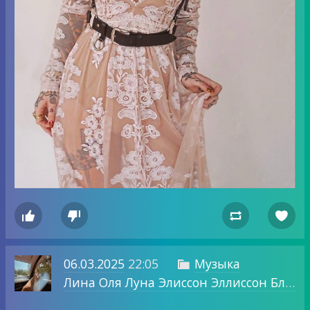




06.03.2025
22:05
Музыка

Лина Оля Луна Элиссон Эллиссон Блог о том, о чем хочу.