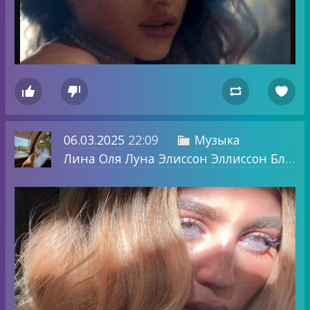




06.03.2025
22:09
Музыка

Лина Оля Луна Элиссон Эллиссон Блог о том, о чем хочу.