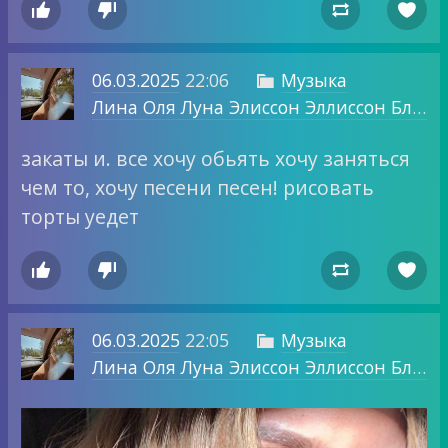




06.03.2025
22:06
Музыка

Лина Оля Луна Элиссон Эллиссон Блог о том, о чем хочу.
закаты и. все хочу обьять хочу заняться
чем то, хочу песени песен! рисовать
торты уедет




06.03.2025
22:05
Музыка

Лина Оля Луна Элиссон Эллиссон Блог о том, о чем хочу.