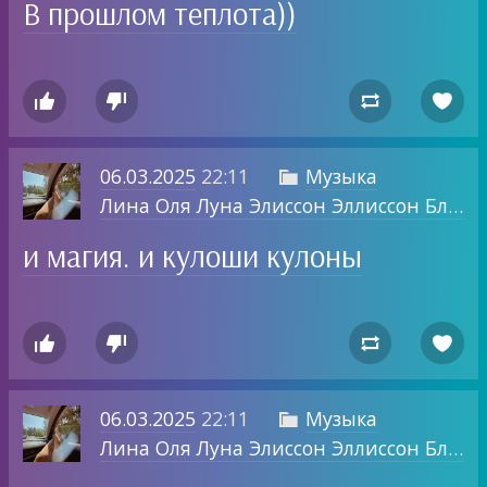
В прошлом теплота))




06.03.2025
22:11
Музыка

Лина Оля Луна Элиссон Эллиссон Блог о том, о чем хочу.
и магия. и кулоши кулоны




06.03.2025
22:11
Музыка

Лина Оля Луна Элиссон Эллиссон Блог о том, о чем хочу.