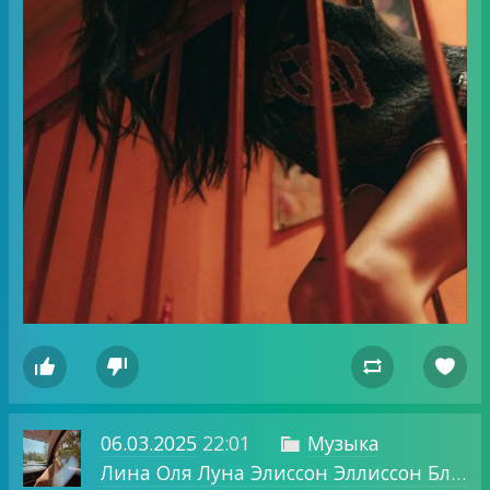




06.03.2025
22:01
Музыка

Лина Оля Луна Элиссон Эллиссон Блог о том, о чем хочу.