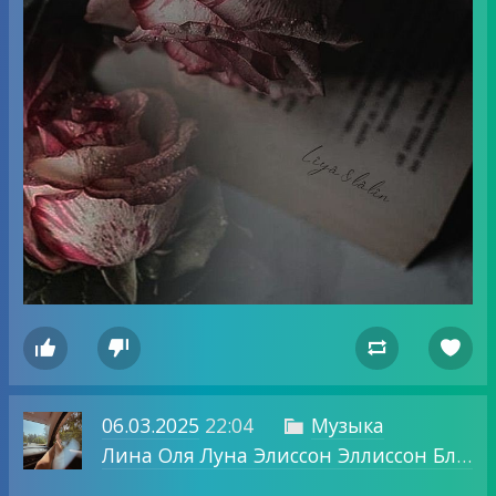




06.03.2025
22:04
Музыка

Лина Оля Луна Элиссон Эллиссон Блог о том, о чем хочу.