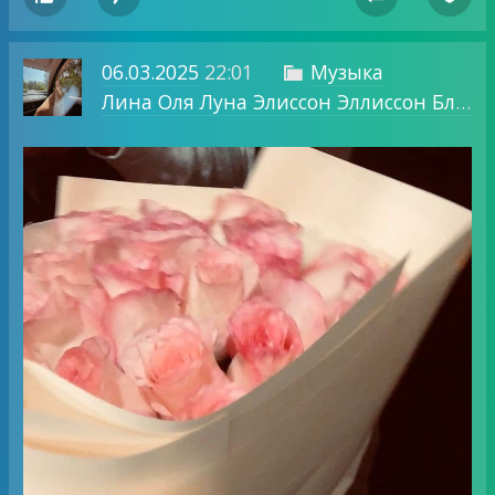
06.03.2025
22:01
Музыка

Лина Оля Луна Элиссон Эллиссон Блог о том, о чем хочу.