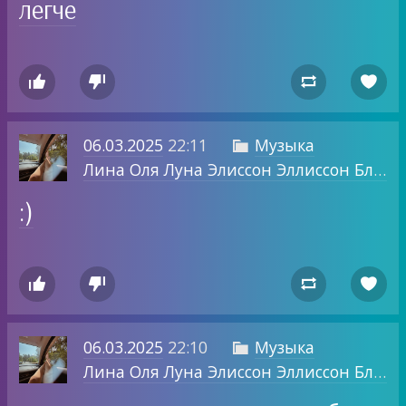
легче




06.03.2025
22:11
Музыка

Лина Оля Луна Элиссон Эллиссон Блог о том, о чем хочу.
:)




06.03.2025
22:10
Музыка

Лина Оля Луна Элиссон Эллиссон Блог о том, о чем хочу.