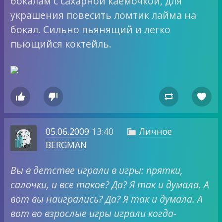
бокалам с сахарной каемочкой, для
украшения повесить ломтик лайма на
бокал. Сильно пьянящий и легко
пьющийся коктейль.




05.06.2009
13:40
Личное

BERGMAN
Вы в детстве играли в игры: прятки,
салочки, и все такое? Да? Я так и думала. А
вот вы наигрались? Да? Я так и думала. А
вот во взрослые игры играли когда-