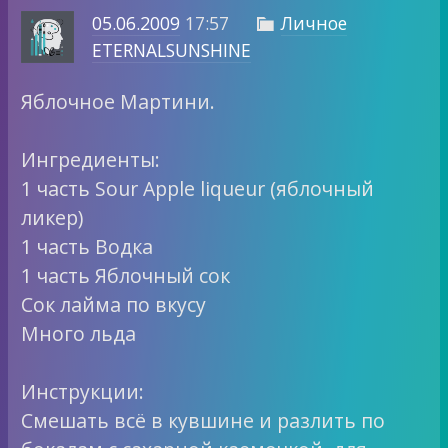
05.06.2009
17:57
Личное

ETERNALSUNSHINE
Яблочное Мартини.
Ингредиенты:
1 часть Sour Apple liqueur (яблочный
ликер)
1 часть Водка
1 часть Яблочный сок
Сок лайма по вкусу
Много льда
Инструкции:
Смешать всё в кувшине и разлить по