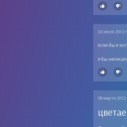


02 июля 2012 
если бы я хо
я бы написал


08 марта 2012
цветае