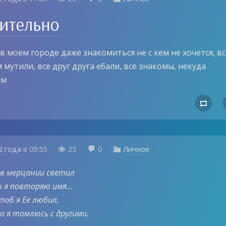
ительно
в моем городе даже знакомиться не с кем не хочется, вс
м мутили, все друг друга ебали, все знакомы, некуда
ям

2 года
в
09:55
25
0
Личное



 в мерцании светил
ы я повторяю имя…
тоб я Ее любил,
о я томлюсь с другими.