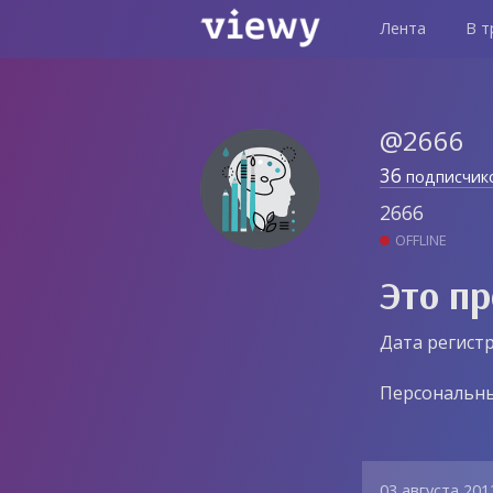
Лента
В т
@2666
36
подписчик
2666
OFFLINE
Это пр
Дата регистр
Персональны
03 августа 201