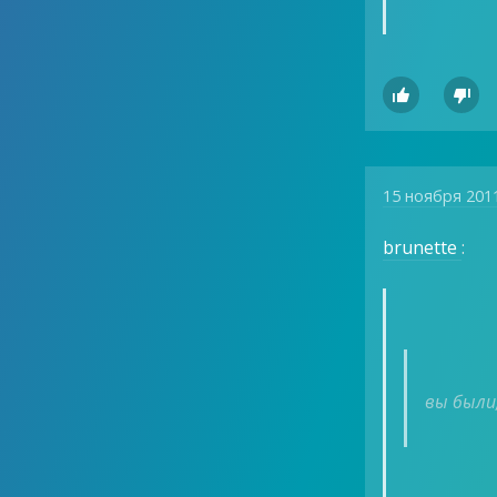


15 ноября 201
brunette
:
вы были