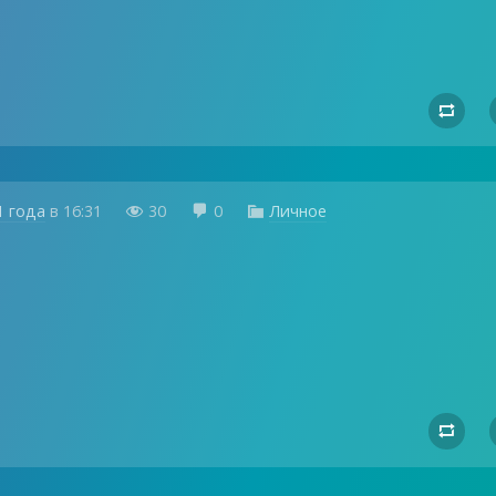

1 года
в
16:31
30
0
Личное



