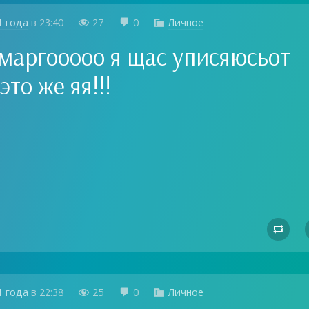
1 года
в
23:40
27
0
Личное



маргооооо я щас уписяюсьот
это же яя!!!

1 года
в
22:38
25
0
Личное


