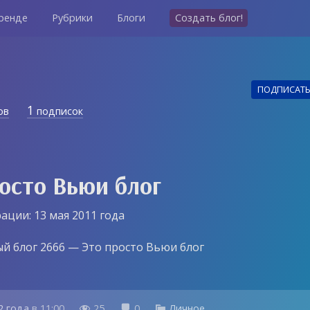
ренде
Рубрики
Блоги
Создать блог!
ПОДПИСАТ
1
ов
подписок
осто Вьюи блог
ации: 13 мая 2011 года
й блог 2666 — Это просто Вьюи блог
2 года
в
11:00
25
0
Личное


