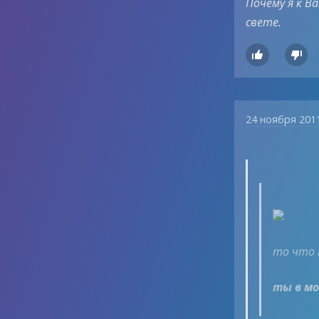
Почему я к В
свете.


24 ноября 201
то что 
ты в мо