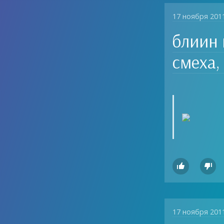
17 ноября 201
блиин 
смеха, 


17 ноября 201