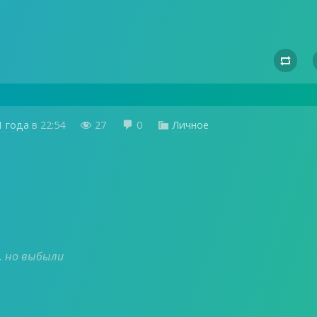

1 года
в
22:54
27
0
Личное



, но выбыли