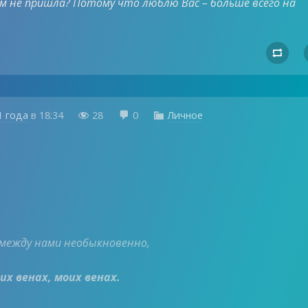
ам не пришла? Потому что люблю Вас – больше всего на

1 года
в
18:34
28
0
Личное



между нами необыкновенно,
их венах, моих венах.