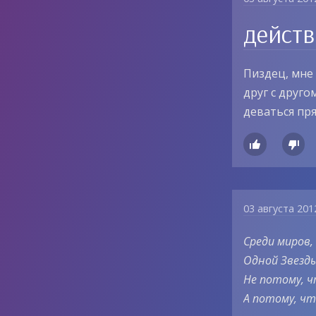
действ
Пиздец, мне 
друг с друго
деваться пр


03 августа 201
Среди миров,
Одной Звезд
Не потому, ч
А потому, чт