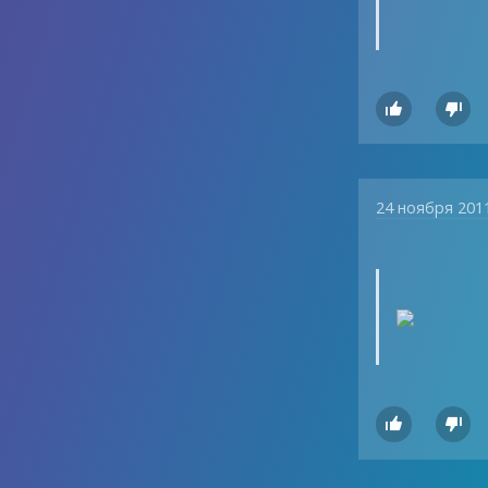


24 ноября 201

