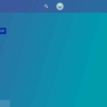

ЬСЯ