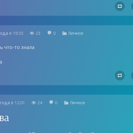

года
в
19:35
23
0
Личное



ть что-то знала
а

 года
в
12:01
24
0
Личное



ва