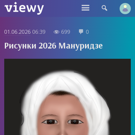


01.06.2026
06:39
699
0


Рисунки 2026 Мануридзе