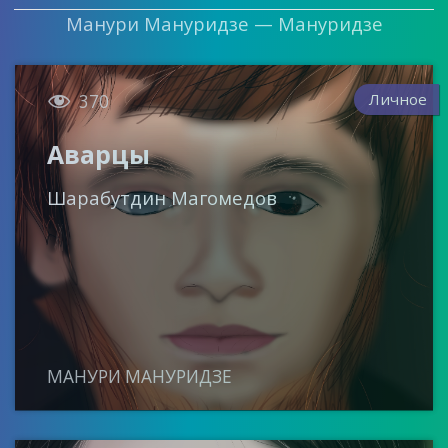
Манури Мануридзе — Мануридзе

Личное
370
Аварцы
Шарабутдин Магомедов
МАНУРИ МАНУРИДЗЕ