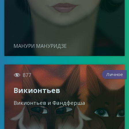
МАНУРИ МАНУРИДЗЕ

Личное
877
Викионтьев
Викионтьев и Фандферша