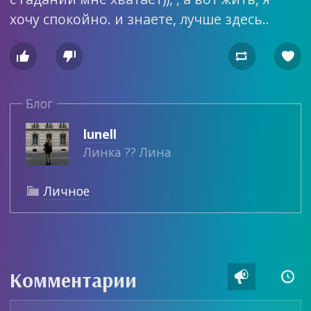
хочу спокойно. и знаете, лучше здесь..




Блог
lunell
Линка ?? Лина
Личное

Комментарии

