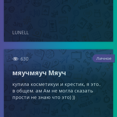
LUNELL

Личное
630
мяучмяуч Мяуч
купила косметикуи и крестик, я это..
в общем. ам Ам не могла сказать
прости не знаю что это) ))