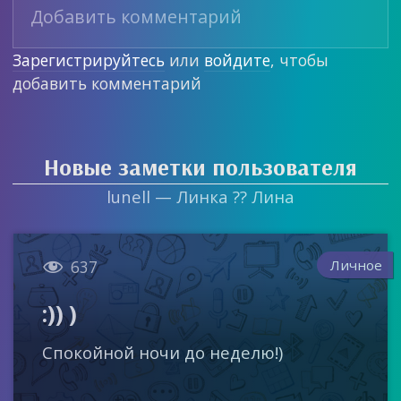
Зарегистрируйтесь
или
войдите
, чтобы
добавить комментарий
Новые заметки пользователя
lunell — Линка ?? Лина

Личное
637
:)) )
Спокойной ночи до неделю!)