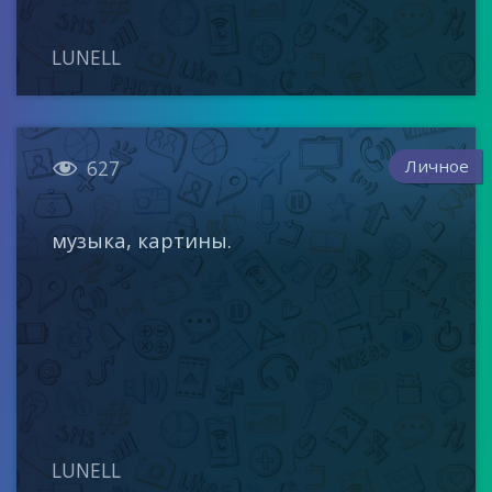
LUNELL

Личное
627
музыка, картины.
LUNELL