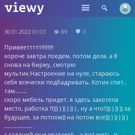


30.01.2022
01:03
89
0


Привееттттт!!!!!!!!
короче завтра поедем, потом дела. а 8
снова на биржу, смотрю
мультик.Настроение на нуле, стараюсь
себя всячески подбадривать. Котик спит..
там……..
скоро мебель придет. я здесь захотела
место, работка ?!))) ) )) ) )) ) , ну а что?))) ) )) )) за
будущее, за потоом)) на потом все))) ) )) ) )) )
……..………..
с гаданий мне хватает)), , а вот жить, я