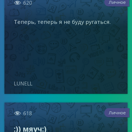

Личное
620
Теперь, теперь я не буду ругаться.
LUNELL

Личное
618
:)) мяуч:)