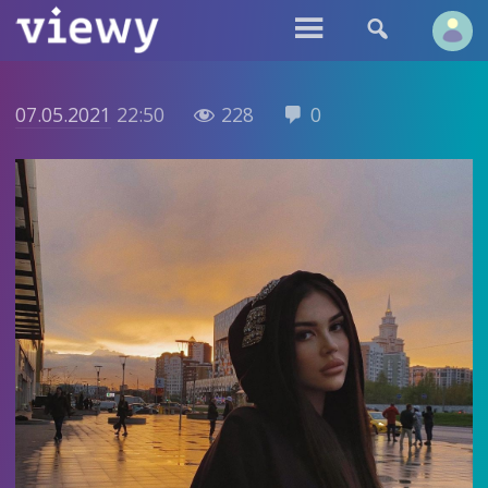


07.05.2021
22:50
228
0

