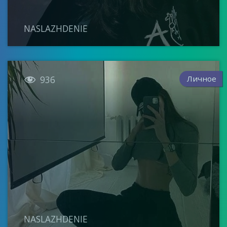
NASLAZHDENIE

Личное
936
NASLAZHDENIE