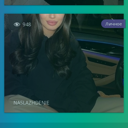

Личное
948
NASLAZHDENIE