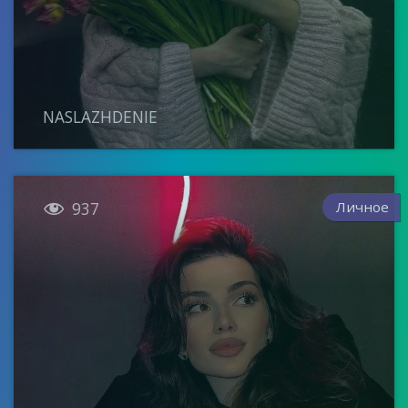
NASLAZHDENIE

Личное
937