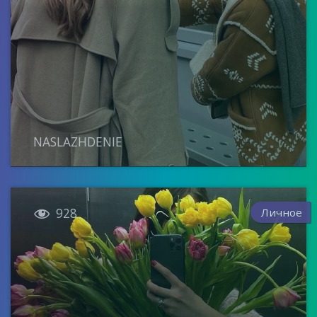
NASLAZHDENIE

Личное
928