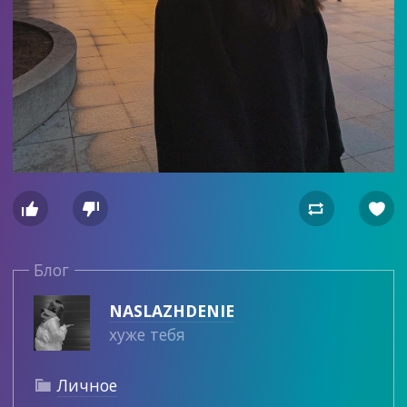




Блог
NASLAZHDENIE
хуже тебя
Личное
