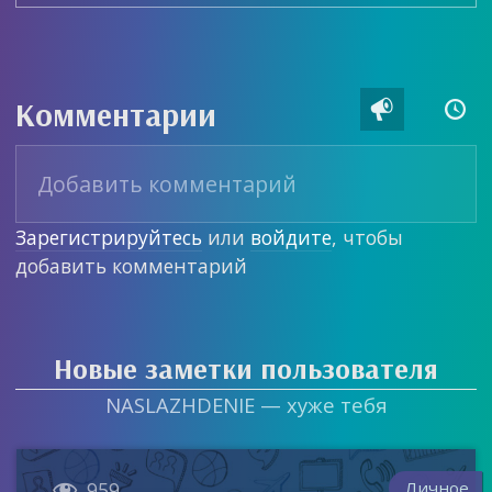
Комментарии


Зарегистрируйтесь
или
войдите
, чтобы
добавить комментарий
Новые заметки пользователя
NASLAZHDENIE — хуже тебя

Личное
959