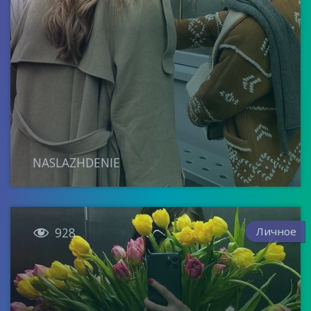
NASLAZHDENIE

Личное
928