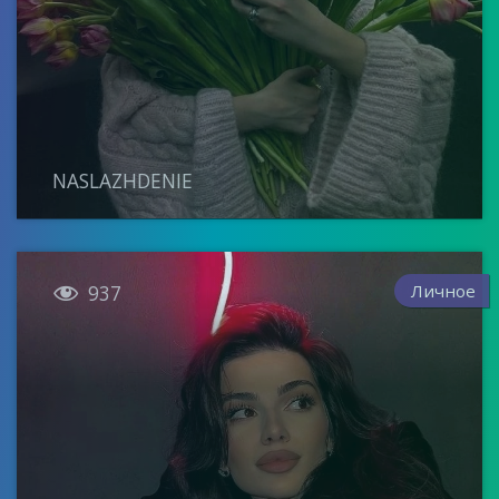
NASLAZHDENIE

Личное
937