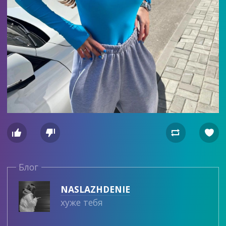




Блог
NASLAZHDENIE
хуже тебя