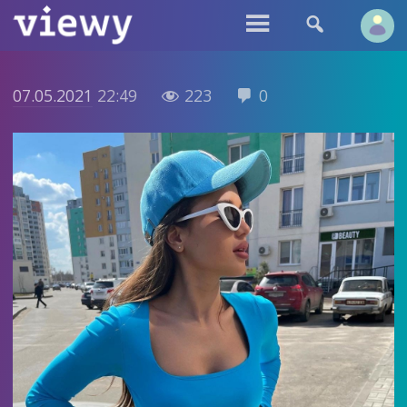


07.05.2021
22:49
223
0

