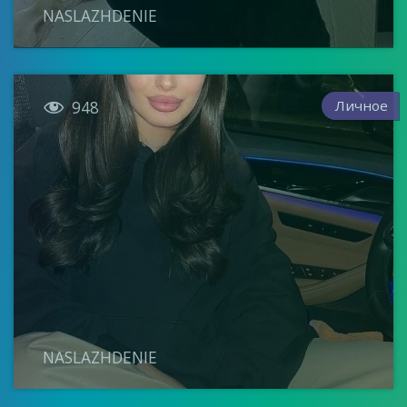
NASLAZHDENIE

Личное
948
NASLAZHDENIE