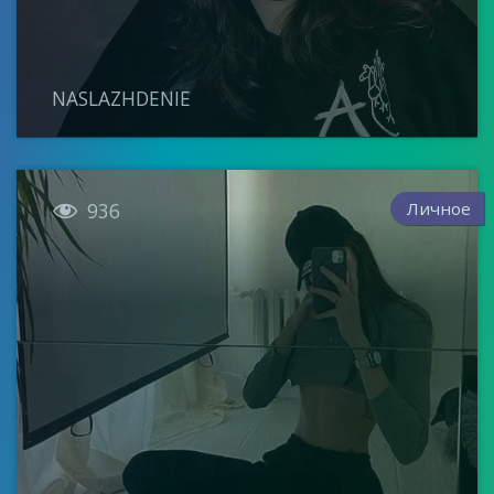
NASLAZHDENIE

Личное
936