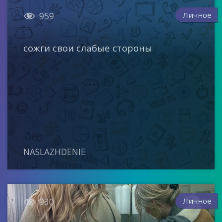

Личное
959
сожги свои слабые стороны
NASLAZHDENIE

Личное
930