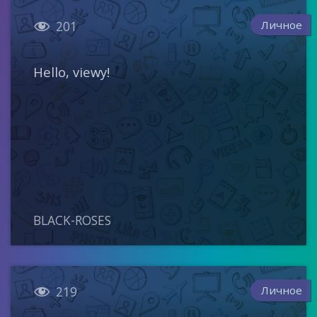

Личное
201
Hello, viewy!
BLACK-ROSES

Личное
219