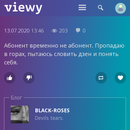


13.07.2020
13:46
203
0


Абонент временно не абонент. Пропадаю
в горах, пытаюсь словить дзен и понять
себя.




Блог
BLACK-ROSES
Devils tears.