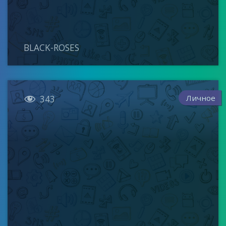
BLACK-ROSES

Личное
343