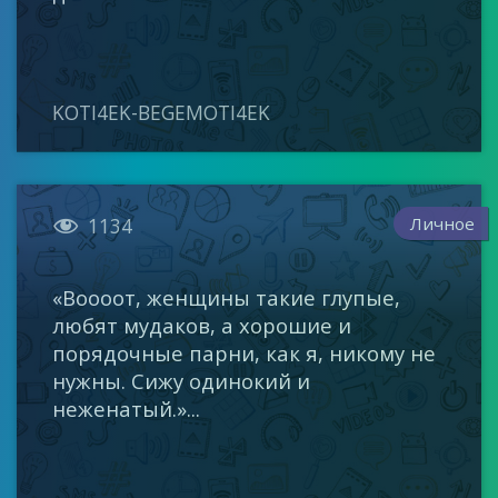
KOTI4EK-BEGEMOTI4EK

Личное
1134
«Воооот, женщины такие глупые,
любят мудаков, а хорошие и
порядочные парни, как я, никому не
нужны. Сижу одинокий и
неженатый.»...