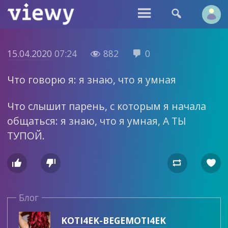


15.04.2020
07:24
882
0


Что говорю я: я знаю, что я умная
Что слышит парень, с которым я начала
общаться: я знаю, что я умная, А ТЫ
ТУПОЙ.




Блог
KOTI4EK-BEGEMOTI4EK