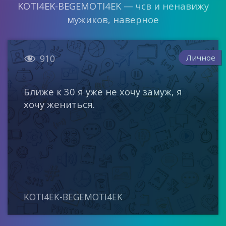
KOTI4EK-BEGEMOTI4EK — чсв и ненавижу
мужиков, наверное

Личное
910
Ближе к 30 я уже не хочу замуж, я
хочу жениться.
KOTI4EK-BEGEMOTI4EK