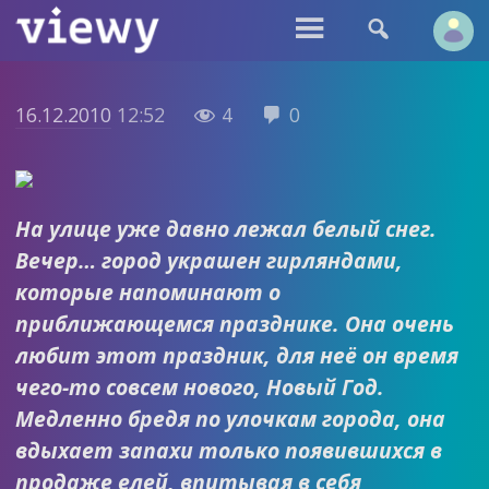


16.12.2010
12:52
4
0


На улице уже давно лежал белый снег.
Вечер… город украшен гирляндами,
которые напоминают о
приближающемся празднике. Она очень
любит этот праздник, для неё он время
чего-то совсем нового, Новый Год.
Медленно бредя по улочкам города, она
вдыхает запахи только появившихся в
продаже елей, впитывая в себя