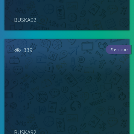
BUSKA92

Личное
339
BUSKA92