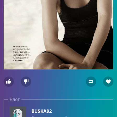




Блог
BUSKA92