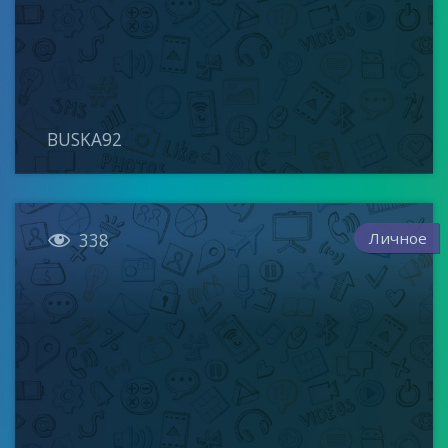
BUSKA92

Личное
338