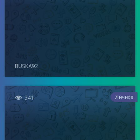
BUSKA92

Личное
341