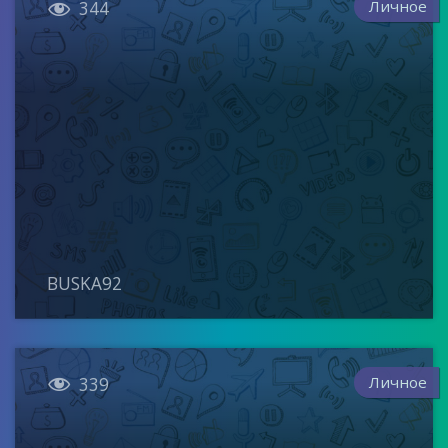

Личное
344
BUSKA92

Личное
339