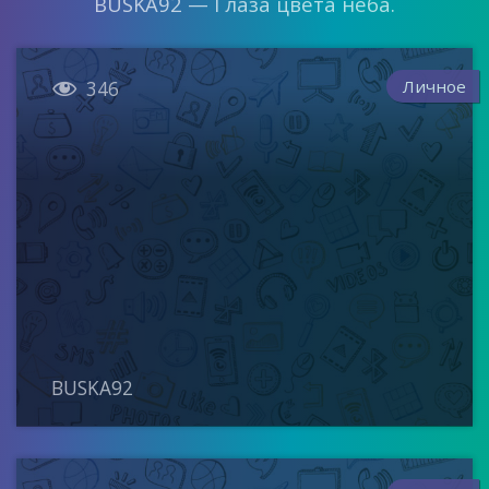
BUSKA92 — Глаза цвета неба.

Личное
346
BUSKA92