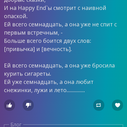
И на Happy End`ы смотрит с наивной
опаской.
Ей всего семнадцать, а она уже не спит с
первым встречным, -
Больше всего боится двух слов:
[привычка] и [вечность].
Ей всего семнадцать, а она уже бросила
курить сигареты.
Ей уже семнадцать, а она любит
снежинки, лужи и лето………….




Блог