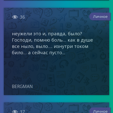

Личное
36
неужели это и, правда, было?
Господи, помню боль… как в душе
все ныло, выло…. изнутри током
било… а сейчас пусто...
BERGMAN

Личное
37