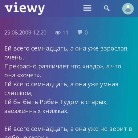


29.08.2009
12:20
11
0


Ей всего семнадцать, а она уже взрослая
очень,
Прекрасно различает что «надо», а что
она «хочет».
Ей всего семнадцать, а она уже умная
слишком,
Ей бы быть Робин Гудом в старых,
заезженных книжках.
Ей всего семнадцать, а она уже не верит в
добрые сказки,