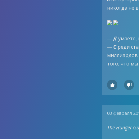
никогда не 
—
Д
умаете, 
—
С
реди ста
миллиардов 
того, что мы


03 февраля 20
The Hunger Gam