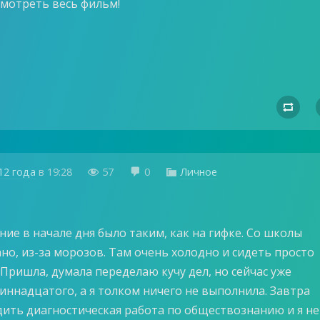
смотреть весь фильм!

12 года
в
19:28
57
0
Личное



ие в начале дня было таким, как на гифке. Со школы
но, из-за морозов. Там очень холодно и сидеть просто
Пришла, думала переделаю кучу дел, но сейчас уже
иннадцатого, а я толком ничего не выполнила. Завтра
дить диагностическая работа по обществознанию и я не