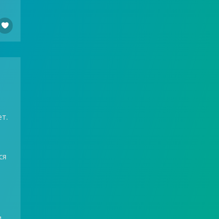

т.
ся
и