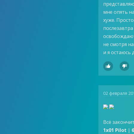
представляю,
мне опять н
хуже. Просто
послезавтра 
освобождают 
не смотря на
и я остаюсь 


02 февраля 20
Всё закончит
1x01 Pilot
|