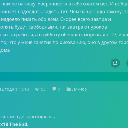
 как её напишу. Уверенности в себе совсем нет. И вобщ
ачинает надоедать сидеть тут. Чем чаще сюда захожу, т
 надоело писать обо всём. Скорее всего завтра и
опять будут свободными, т.к. завтра от уроков
из-за работы, а в субботу обещают морозы до -27, и д
 то, что у меня занятие по рисованию, оно в другом гор
дома.

12 года
в
15:18
53
0
Личное



ся там, где зарождалось.
6x18 The End
.