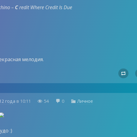
chino –
C
redit Where Credit Is Due
екрасная мелодия.

12 года
в
10:11
54
0
Личное



до :)