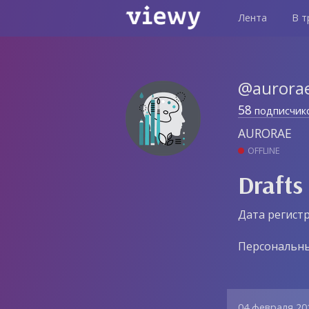
Лента
В т
@aurora
58
подписчик
AURORAE
OFFLINE
Drafts
Дата регистр
Персональны
04 февраля 20