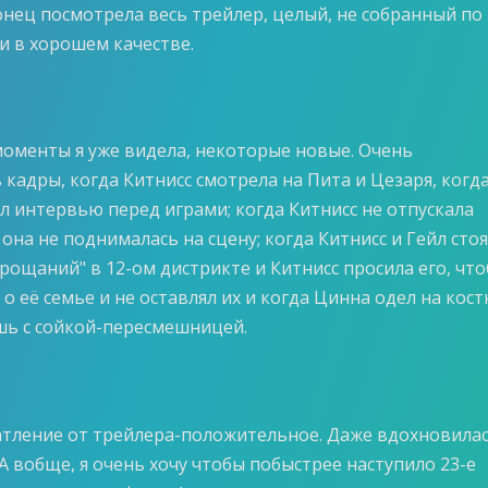
онец посмотрела весь трейлер, целый, не собранный по
и в хорошем качестве.
оменты я уже видела, некоторые новые. Очень
кадры, когда Китнисс смотрела на Пита и Цезаря, когд
л интервью перед играми; когда Китнисс не отпускала
она не поднималась на сцену; когда Китнисс и Гейл сто
рощаний" в 12-ом дистрикте и Китнисс просила его, чт
 о её семье и не оставлял их и когда Цинна одел на кос
шь с сойкой-пересмешницей.
тление от трейлера-положительное. Даже вдохновилас
 А вобще, я очень хочу чтобы побыстрее наступило 23-е