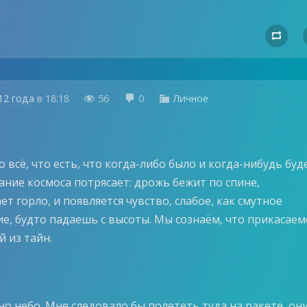

12 года
в
18:18
56
0
Личное



о всё, что есть, что когда-либо было и когда-нибудь буде
ание космоса потрясает: дрожь бежит по спине,
т горло, и появляется чувство, слабое, как смутное
е, будто падаешь с высоты. Мы сознаём, что прикасаем
 из тайн.
но небо. Мне следовало бы полететь туда на ракете, он