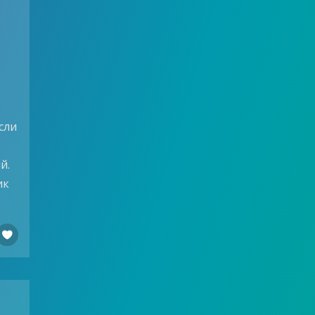
о
сли
й.
ик
