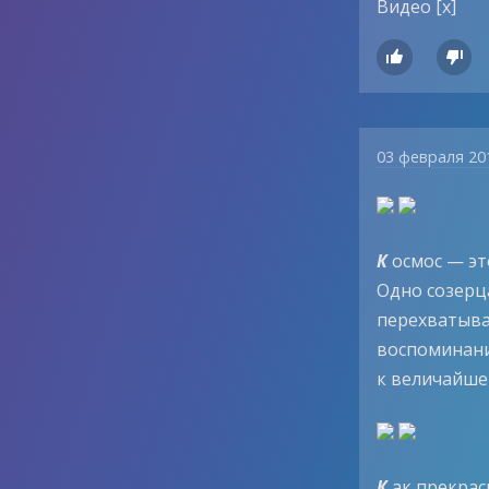
Видео [х]


03 февраля 20
К
осмос — эт
Одно созерц
перехватывае
воспоминани
к величайшей
К
ак прекрас