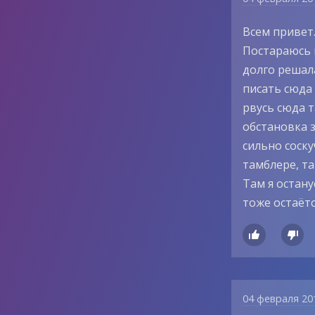
Всем привет.
Постараюсь н
долго решала
писать сюда 
рвусь сюда т
обстановка з
сильно соску
тамблере, т
Там я остану
тоже остаётся


04 февраля 20