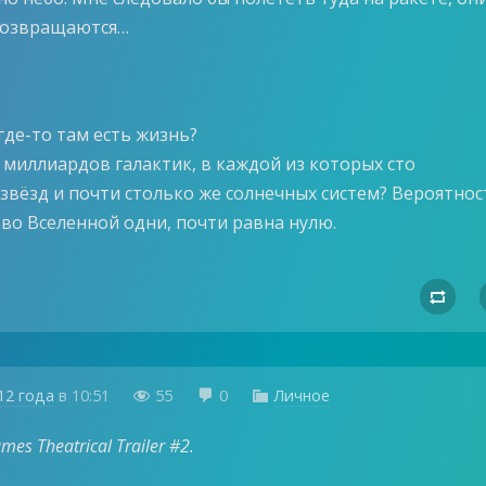
возвращаются…
где-то там есть жизнь?
 миллиардов галактик, в каждой из которых сто
звёзд и почти столько же солнечных систем? Вероятнос
 во Вселенной одни, почти равна нулю.

12 года
в
10:51
55
0
Личное



es Theatrical Trailer #2.