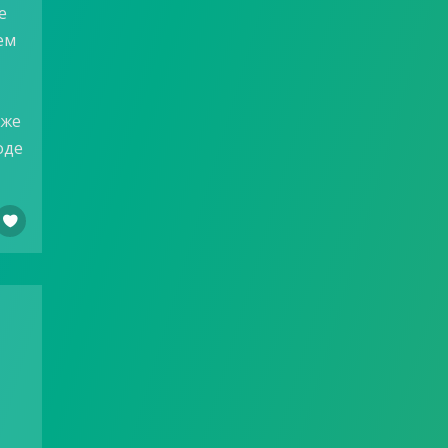
е
ем
аже
оде
