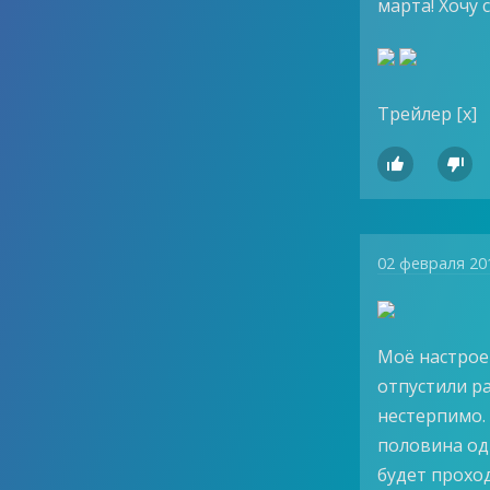
марта! Хочу 
Трейлер [х]


02 февраля 20
Моё настроен
отпустили ра
нестерпимо. 
половина од
будет прохо