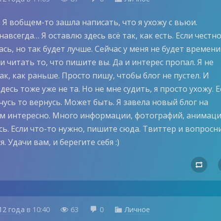
 Я вобщем-то зашла написать, что я ухожу с вьюи.
авсегда… Я оставлю здесь всё так, как есть. Если честн
сь, но так будет лучше. Сейчас у меня не будет времени
и читать то, что пишите вы. Да и интерес пропал. Я не
ак, как раньше. Просто пишу, чтобы блог не пустел. И
десь тоже уже не та. Но не мне судить, я просто ухожу. Е
чусь то вернусь. Может быть. Я завела новый блог на
ам интересно. Много информации, фотографий, анимаци
сь. Если что-то нужно, пишите сюда. Твиттер и вопросн
. Удачи вам, и берегите себя :)

12 года
в
10:40
63
0
Личное


