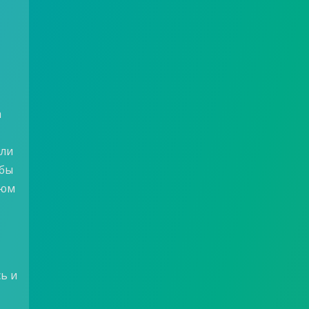
а
яли
обы
тюм
ь и