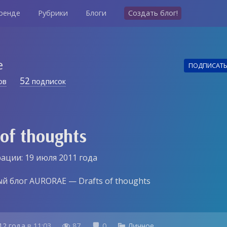
ренде
Рубрики
Блоги
Создать блог!
e
ПОДПИСАТ
52
ов
подписок
 of thoughts
ации: 19 июля 2011 года
й блог AURORAE — Drafts of thoughts
12 года
в
11:03
87
0
Личное


