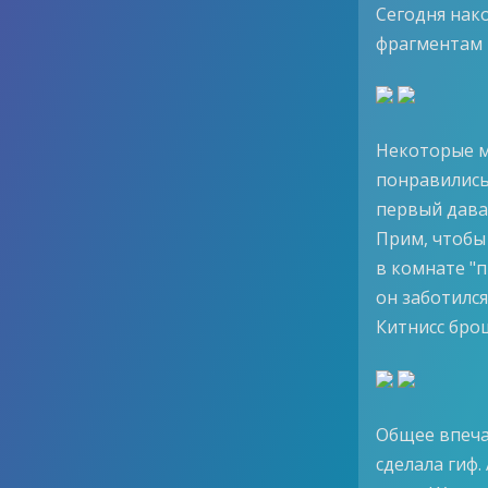
Сегодня нак
фрагментам 
Некоторые м
понравились 
первый дава
Прим, чтобы 
в комнате "п
он заботился
Китнисс бро
Общее впеча
сделала гиф.