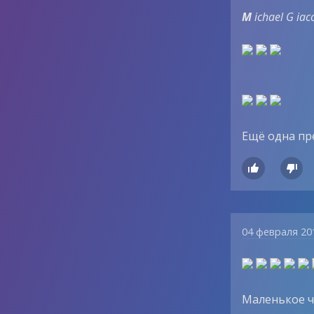
M
ichael
G
iac
Ещё одна пр


04 февраля 20
Маленькое чу