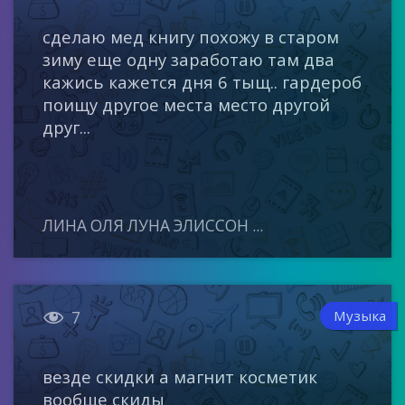
сделаю мед книгу похожу в старом
зиму еще одну заработаю там два
кажись кажется дня 6 тыщ.. гардероб
поищу другое места место другой
друг...
ЛИНА ОЛЯ ЛУНА ЭЛИССОН ...

Музыка
7
везде скидки а магнит косметик
вообще скиды