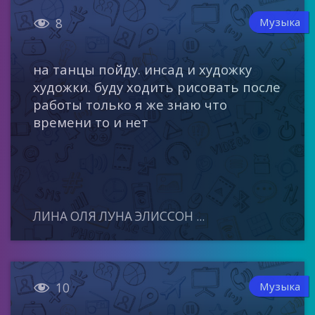

Музыка
8
на танцы пойду. инсад и художку
художки. буду ходить рисовать после
работы только я же знаю что
времени то и нет
ЛИНА ОЛЯ ЛУНА ЭЛИССОН ...

Музыка
10