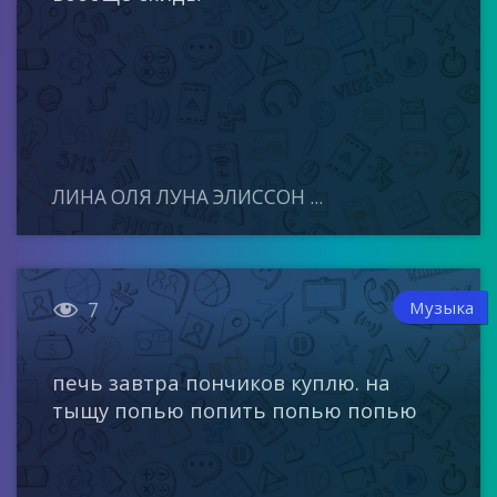
ЛИНА ОЛЯ ЛУНА ЭЛИССОН ...

Музыка
7
печь завтра пончиков куплю. на
тыщу попью попить попью попью