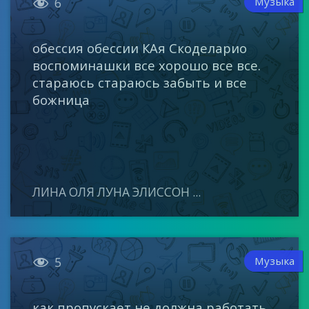

Музыка
6
обессия обессии КАя Скоделарио
воспоминашки все хорошо все все.
стараюсь стараюсь забыть и все
божница
ЛИНА ОЛЯ ЛУНА ЭЛИССОН ...

Музыка
5
как пропускает не должна работать.