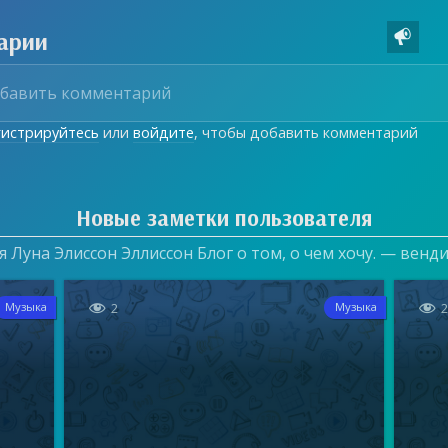
арии

гистрируйтесь
или
войдите
, чтобы добавить комментарий
Новые заметки пользователя
 Луна Элиссон Эллиссон Блог о том, о чем хочу. — венд


2
Музыка
Музыка