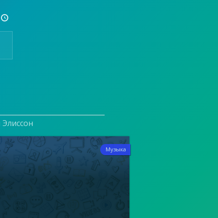

и Элиссон
2
Музыка