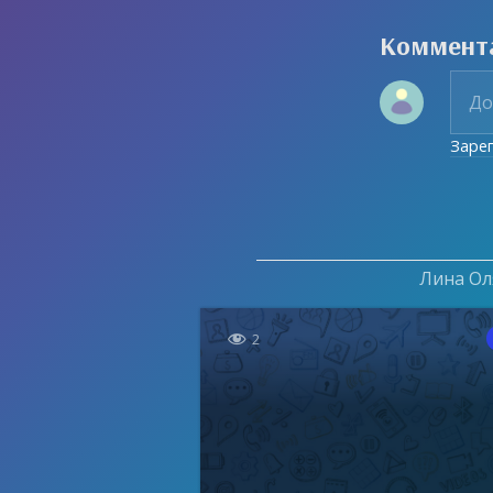
Коммент
Заре
Лина Оля

2