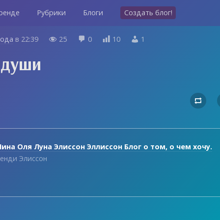
ренде
Рубрики
Блоги
Создать блог!
года
в
22:39
25
0
10
1




 души

ина Оля Луна Элиссон Эллиссон Блог о том, о чем хочу.
енди Элиссон