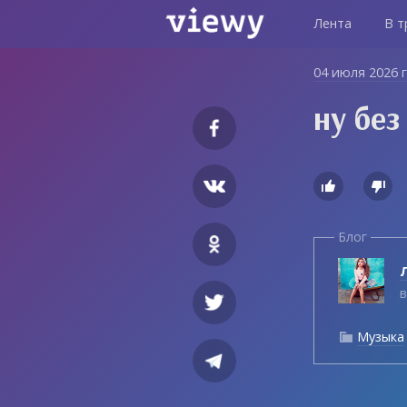
Лента
В т
04 июля 2026 
ну без


Блог
Л
в
Музыка
