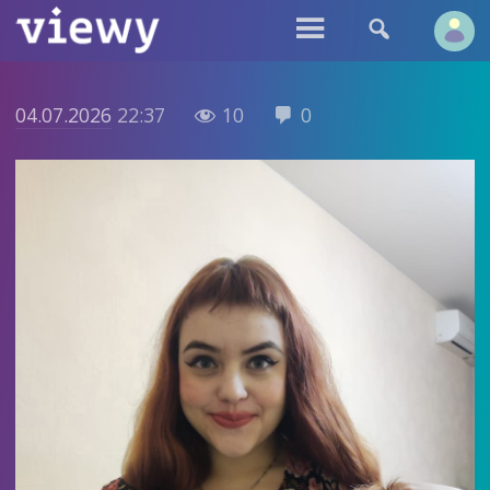


04.07.2026
22:37
10
0

