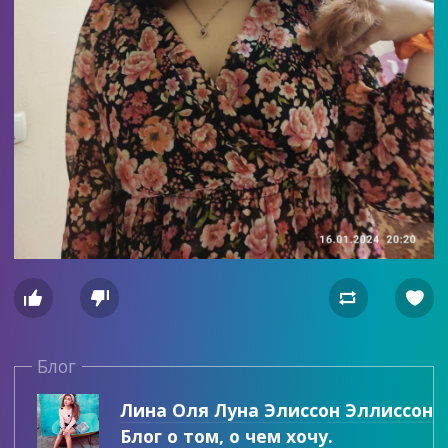




Блог
Лина Оля Луна Элиссон Эллиссон
Блог о том, о чем хочу.