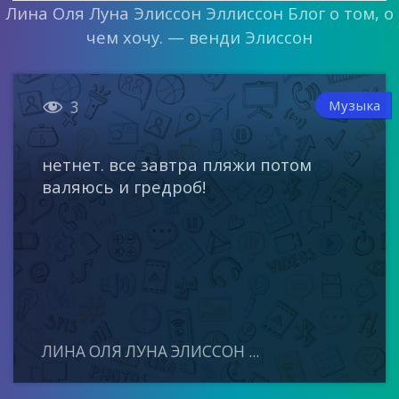
Лина Оля Луна Элиссон Эллиссон Блог о том, о
чем хочу. — венди Элиссон

Музыка
3
нетнет. все завтра пляжи потом
валяюсь и гредроб!
ЛИНА ОЛЯ ЛУНА ЭЛИССОН ...