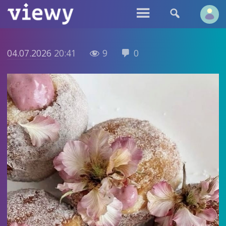


04.07.2026
20:41
9
0

