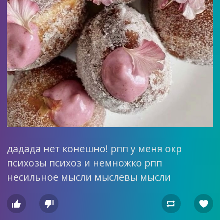
дадада нет конешно! рпп у меня окр
психозы психоз и немножко рпп
несильное мысли мыслевы мысли



