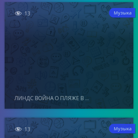

Музыка
13
ЛИНДС ВОЙНА О ПЛЯЖЕ В ...

Музыка
13