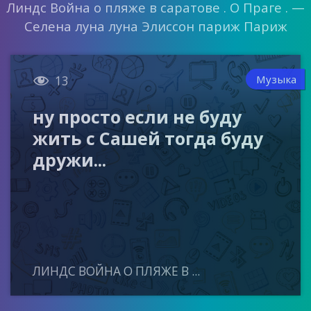
Линдс Война о пляже в саратове . О Праге . —
Селена луна луна Элиссон париж Париж

Музыка
13
ну просто если не буду
жить с Сашей тогда буду
дружи...
ЛИНДС ВОЙНА О ПЛЯЖЕ В ...