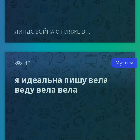
ЛИНДС ВОЙНА О ПЛЯЖЕ В ...

Музыка
13
я идеальна пишу вела
веду вела вела