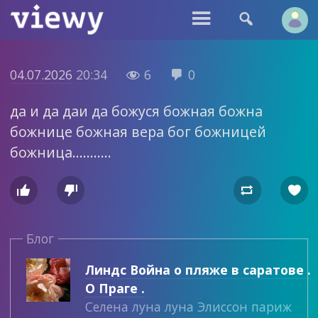


04.07.2026
20:34
6
0


да и да даи да божуся божная божна
божнице божная вера бог божницей
божница………..




Блог
Линдс Война о пляже в саратове .
О Праге .
Селена луна луна Элиссон париж