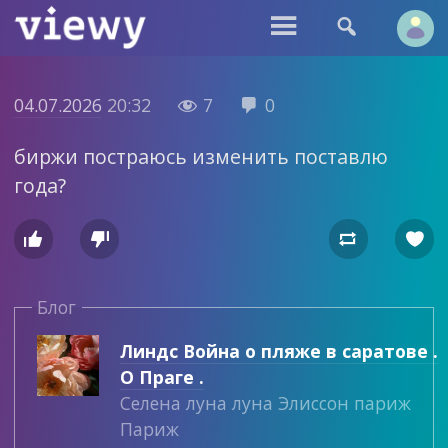


04.07.2026
20:32
7
0


биржи постраюсь изменить поставлю
года?




Блог
Линдс Война о пляже в саратове .
О Праге .
Селена луна луна Элиссон париж
Париж