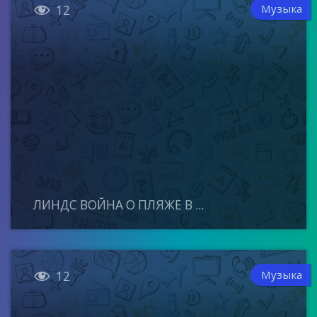

Музыка
12
ЛИНДС ВОЙНА О ПЛЯЖЕ В ...

Музыка
12