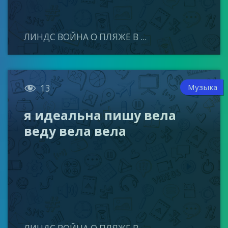
ЛИНДС ВОЙНА О ПЛЯЖЕ В ...

Музыка
13
я идеальна пишу вела
веду вела вела