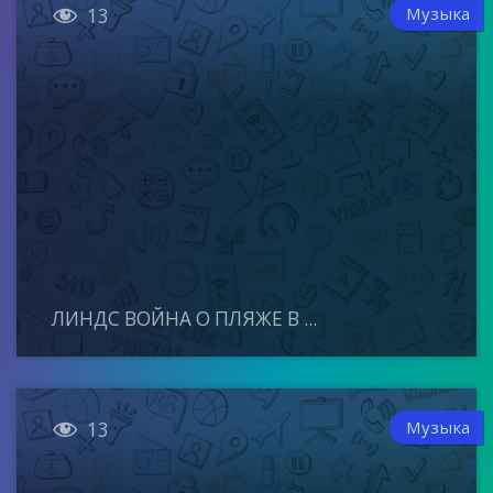

Музыка
13
ЛИНДС ВОЙНА О ПЛЯЖЕ В ...

Музыка
13