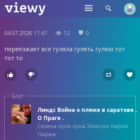


04.07.2026
17:47
12
0


переезжает все гуляла гулять гуляю тот
тот то




Блог
Линдс Война о пляже в саратове .
О Праге .
Селена луна луна Элиссон париж
Париж