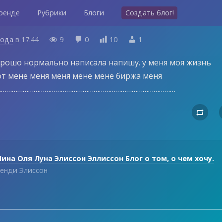
ренде
Рубрики
Блоги
Создать блог!
года
в
17:44
9
0
10
1




хорошо нормально написала напишу. у меня моя жизнь
от мене меня меня мене мене биржа меня
………………………………………………………………………………………

ина Оля Луна Элиссон Эллиссон Блог о том, о чем хочу.
енди Элиссон