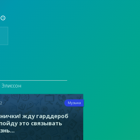

и Элиссон
22
Музыка
снички! жду гарддероб
 пойду это связывать
нь...