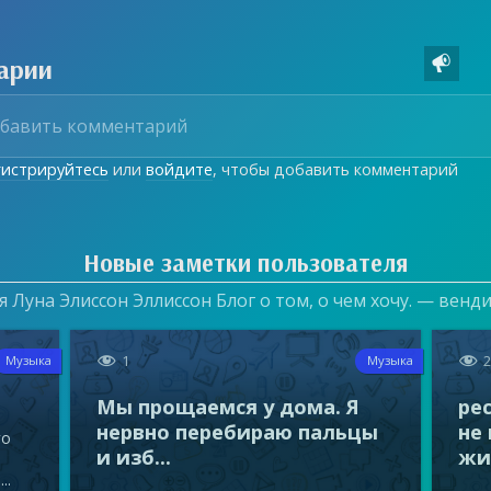
арии

гистрируйтесь
или
войдите
, чтобы добавить комментарий
Новые заметки пользователя
 Луна Элиссон Эллиссон Блог о том, о чем хочу. — венд


1
Музыка
Музыка
Мы прощаемся у дома. Я
ре
нервно перебираю пальцы
не
го
и изб...
жиз
..