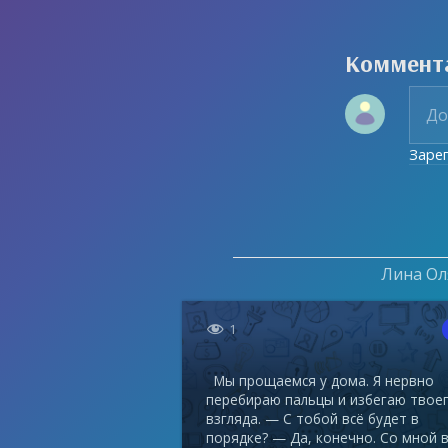
Коммент
Заре
Лина Оля

1
Мы прощаемся у дома. Я нервно
перебираю пальцы и избегаю твое
взгляда. — С тобой всё будет в
порядке? — Да, конечно. Со мной в.