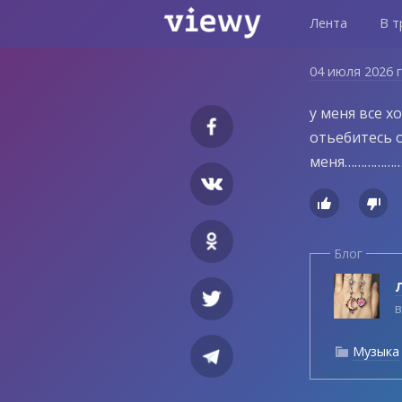
Лента
В т
04 июля 2026 
у меня все 
отьебитесь 
меня……………


Блог
Л
в
Музыка
