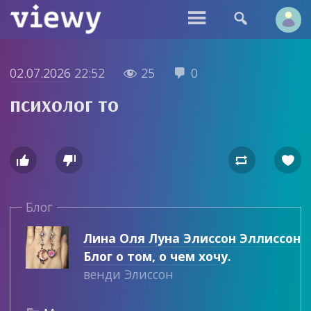


02.07.2026
22:52
25
0


психолог то




Блог
Лина Оля Луна Элиссон Эллиссон
Блог о том, о чем хочу.
венди Элиссон