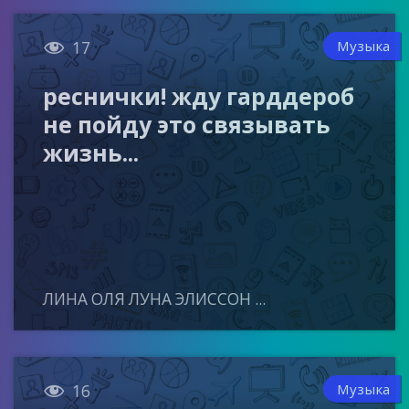

Музыка
17
реснички! жду гарддероб
не пойду это связывать
жизнь...
ЛИНА ОЛЯ ЛУНА ЭЛИССОН ...

Музыка
16