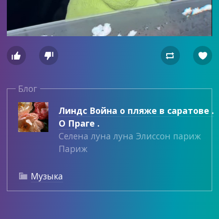




Блог
Линдс Война о пляже в саратове .
О Праге .
Селена луна луна Элиссон париж
Париж
Музыка
