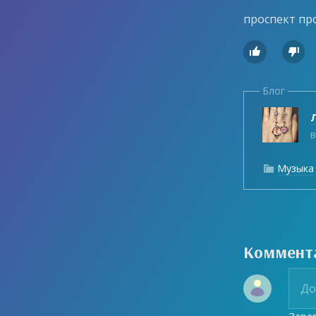
проспект про


Блог
Л
в
Музыка

Коммент