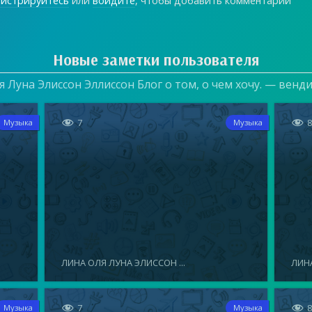
гистрируйтесь
или
войдите
, чтобы добавить комментарий
Новые заметки пользователя
 Луна Элиссон Эллиссон Блог о том, о чем хочу. — венд


7
Музыка
Музыка
ЛИНА ОЛЯ ЛУНА ЭЛИССОН ...
ЛИНА


7
Музыка
Музыка