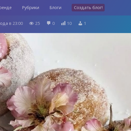
ренде
Рубрики
Блоги
Создать блог!
года
в
23:00
25
0
10
1



