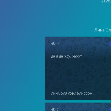
Заре
Лина Оля

9
да и да жду. работ
ЛИНА ОЛЯ ЛУНА ЭЛИССОН ...

7