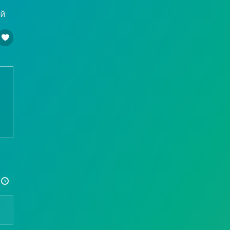
ой

