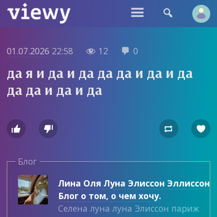


01.07.2026
22:58
12
0


да я и да и да да да и да и да
да да и да и да




Блог
Лина Оля Луна Элиссон Эллиссон
Блог о том, о чем хочу.
Селена луна луна Элиссон париж