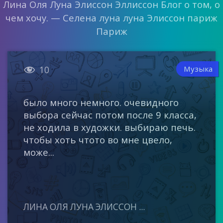
Лина Оля Луна Элиссон Эллиссон Блог о том, о
чем хочу. — Селена луна луна Элиссон париж
Париж

Музыка
10
было много немного. очевидного
выбора сейчас потом после 9 класса,
не ходила в художки. выбираю печь.
чтобы хоть чтото во мне цвело,
може...
ЛИНА ОЛЯ ЛУНА ЭЛИССОН ...