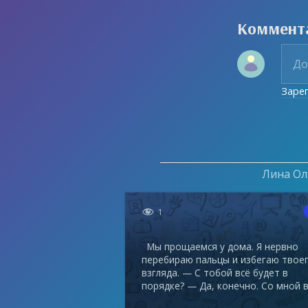
Коммент
Заре
Лина Оля

1
Мы прощаемся у дома. Я нервно
перебираю пальцы и избегаю твое
взгляда. — С тобой всё будет в
порядке? — Да, конечно. Со мной в.