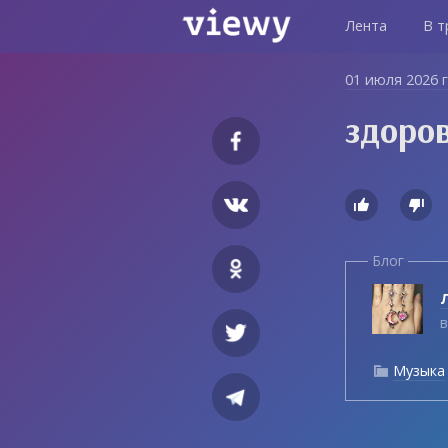
Лента
В т
01 июля 2026 
здоро


Блог
Л
в
Музыка
