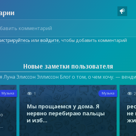
арии

гистрируйтесь
или
войдите
, чтобы добавить комментарий
Новые заметки пользователя
 Луна Элиссон Эллиссон Блог о том, о чем хочу. — венд


1
Музыка
Музыка
Мы прощаемся у дома. Я
ре
нервно перебираю пальцы
не
го
и изб...
жиз
..