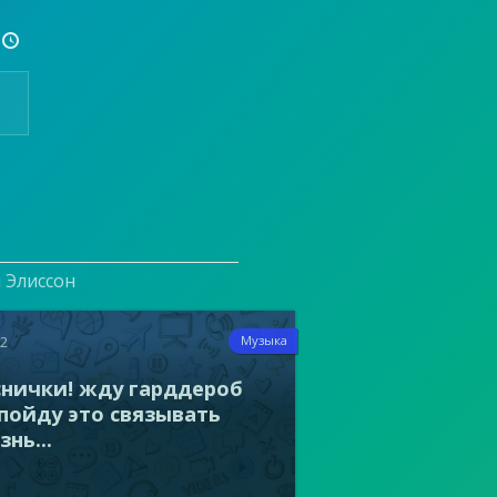

и Элиссон
22
Музыка
снички! жду гарддероб
 пойду это связывать
нь...