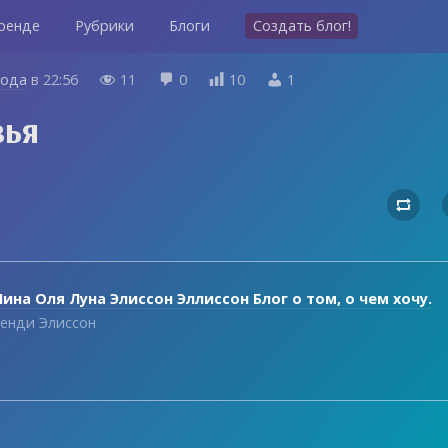
ренде
Рубрики
Блоги
Создать блог!
года
в
22:56
11
0
10
1




вья

ина Оля Луна Элиссон Эллиссон Блог о том, о чем хочу.
енди Элиссон