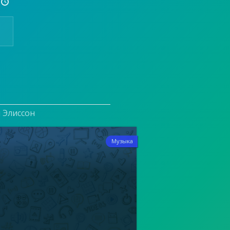

и Элиссон
1
Музыка