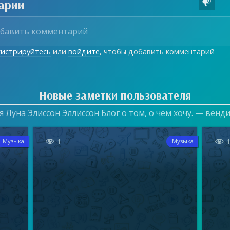
арии

гистрируйтесь
или
войдите
, чтобы добавить комментарий
Новые заметки пользователя
 Луна Элиссон Эллиссон Блог о том, о чем хочу. — венд


1
Музыка
Музыка