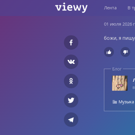
Лента
В т
01 июля 2026 
божи, я пишу


Блог
Л
в
Музыка
