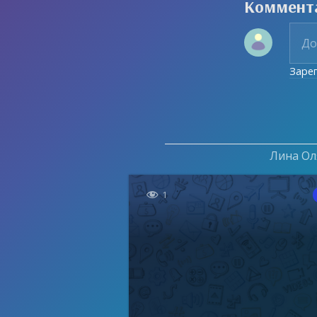
Коммент
Заре
Лина Оля

1