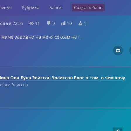
ренде
Рубрики
Блоги
Создать блог!
года
в
22:56
11
0
10
1




 маме завидно на меня сексам нет.

ина Оля Луна Элиссон Эллиссон Блог о том, о чем хочу.
енди Элиссон