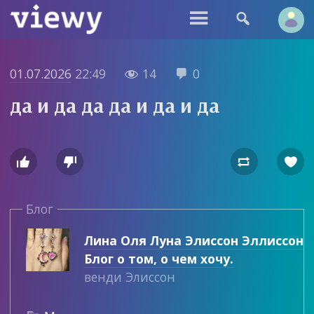


01.07.2026
22:49
14
0


да и да да да и да и да




Блог
Лина Оля Луна Элиссон Эллиссон
Блог о том, о чем хочу.
венди Элиссон