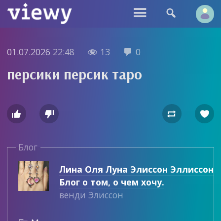


01.07.2026
22:48
13
0


персики персик таро




Блог
Лина Оля Луна Элиссон Эллиссон
Блог о том, о чем хочу.
венди Элиссон