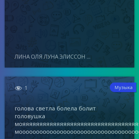
ЛИНА ОЛЯ ЛУНА ЭЛИССОН ...

Музыка
1
голова светла болела болит
головушка
мояяяяяяяяяяяяяяяяяяяяяяяяяяяяяяяяяя
моооооооооооооооооооооооооооооооооооо