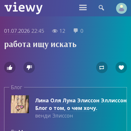


01.07.2026
22:45
12
0


работа ищу искать




Блог
Лина Оля Луна Элиссон Эллиссон
Блог о том, о чем хочу.
венди Элиссон