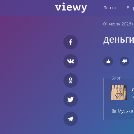
Лента
В т
01 июля 2026 
деньги


Блог
Л
в
Музыка
