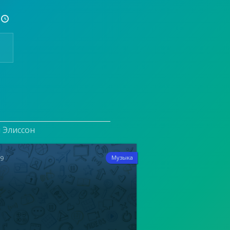

и Элиссон
19
Музыка