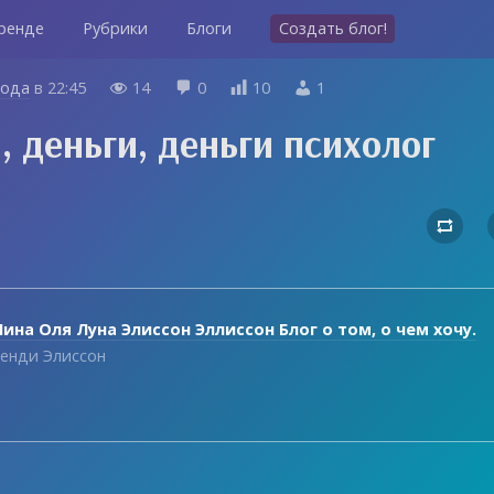
ренде
Рубрики
Блоги
Создать блог!
года
в
22:45
14
0
10
1




, деньги, деньги психолог

ина Оля Луна Элиссон Эллиссон Блог о том, о чем хочу.
енди Элиссон