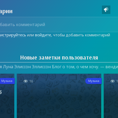
арии

гистрируйтесь
или
войдите
, чтобы добавить комментарий
Новые заметки пользователя
 Луна Элиссон Эллиссон Блог о том, о чем хочу. — венд


16
Музыка
Музыка
б