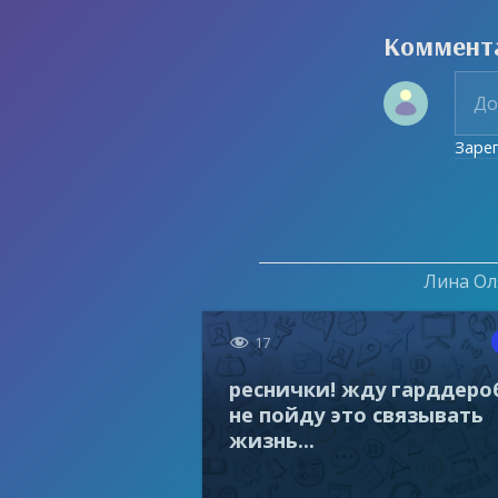
Коммент
Заре
Лина Оля

17
реснички! жду гарддеро
не пойду это связывать
жизнь...