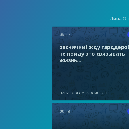
Лина Оля

17
реснички! жду гарддеро
не пойду это связывать
жизнь...
ЛИНА ОЛЯ ЛУНА ЭЛИССОН ...

16