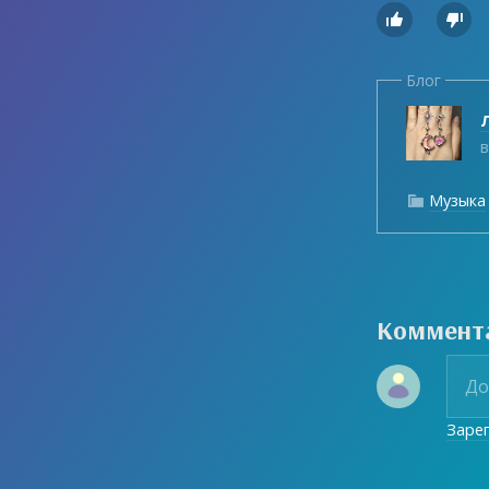


Блог
Л
в
Музыка

Коммент
Заре