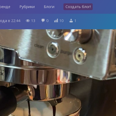
ренде
Рубрики
Блоги
Создать блог!
года
в
22:44
13
0
10
1



