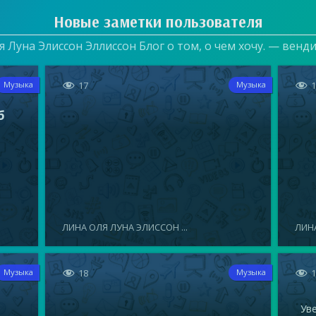
Новые заметки пользователя
 Луна Элиссон Эллиссон Блог о том, о чем хочу. — венд


17
Музыка
Музыка
б
ЛИНА ОЛЯ ЛУНА ЭЛИССОН ...
ЛИНА


18
Музыка
Музыка
Увел