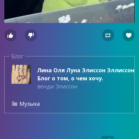




Блог
Лина Оля Луна Элиссон Эллиссон
Блог о том, о чем хочу.
венди Элиссон
Музыка
