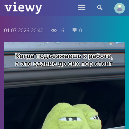


01.07.2026
20:40
16
0

